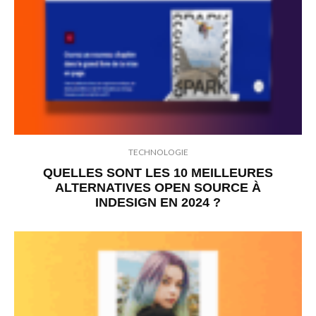
TECHNOLOGIE
QUELLES SONT LES 10 MEILLEURES
ALTERNATIVES OPEN SOURCE À
INDESIGN EN 2024 ?