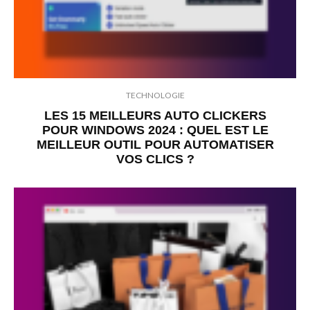
TECHNOLOGIE
LES 15 MEILLEURS AUTO CLICKERS
POUR WINDOWS 2024 : QUEL EST LE
MEILLEUR OUTIL POUR AUTOMATISER
VOS CLICS ?