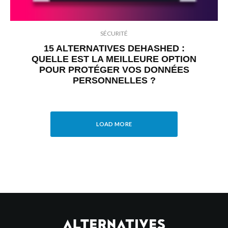
SÉCURITÉ
15 ALTERNATIVES DEHASHED :
QUELLE EST LA MEILLEURE OPTION
POUR PROTÉGER VOS DONNÉES
PERSONNELLES ?
LOAD MORE