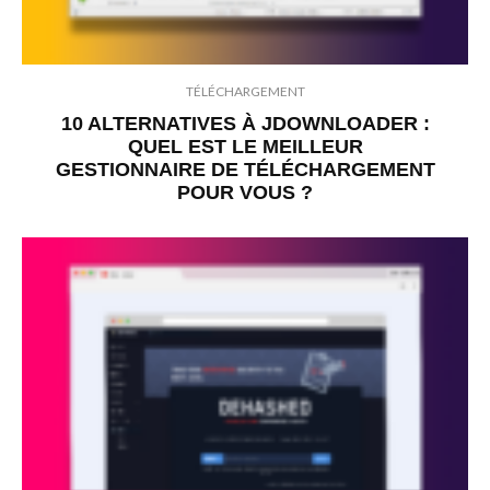
TÉLÉCHARGEMENT
10 ALTERNATIVES À JDOWNLOADER :
QUEL EST LE MEILLEUR
GESTIONNAIRE DE TÉLÉCHARGEMENT
POUR VOUS ?