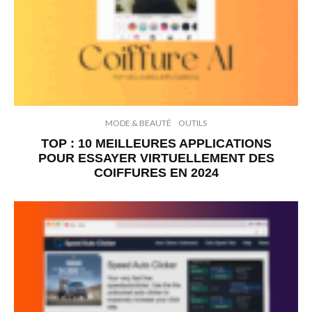
MODE & BEAUTÉ
OUTILS
TOP : 10 MEILLEURES APPLICATIONS
POUR ESSAYER VIRTUELLEMENT DES
COIFFURES EN 2024