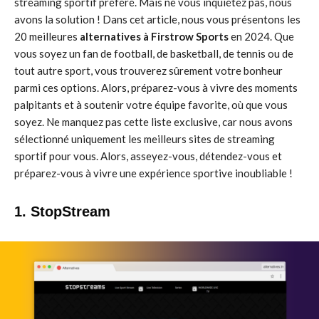
streaming sportif préféré. Mais ne vous inquiétez pas, nous
avons la solution ! Dans cet article, nous vous présentons les
20 meilleures
alternatives à Firstrow Sports
en 2024. Que
vous soyez un fan de football, de basketball, de tennis ou de
tout autre sport, vous trouverez sûrement votre bonheur
parmi ces options. Alors, préparez-vous à vivre des moments
palpitants et à soutenir votre équipe favorite, où que vous
soyez. Ne manquez pas cette liste exclusive, car nous avons
sélectionné uniquement les meilleurs sites de streaming
sportif pour vous. Alors, asseyez-vous, détendez-vous et
préparez-vous à vivre une expérience sportive inoubliable !
1. StopStream