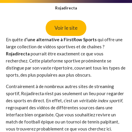
Rojadirecta
Voir le site
En quête d
‘une alternative à FirstRow Sports
qui offre une
large collection de vidéos sportives et de chaînes ?
Rojadirecta
pourrait être exactement ce que vous
recherchez. Cette plateforme sportive proéminente se
distingue par son vaste répertoire, couvrant tous les types de
sports, des plus populaires aux plus obscurs.
Contrairement à de nombreux autres sites de streaming
sportif, Rojadirecta n’est pas seulement un lieu pour regarder
des sports en direct. En effet, c’est un
véritable index sportif
,
regroupant des vidéos de différentes sources dans une
interface bien organisée. Que vous souhaitiez revivre un
match de football épique ou un tournoi de tennis palpitant,
vous trouverez probablement ce que vous cherchez ici.