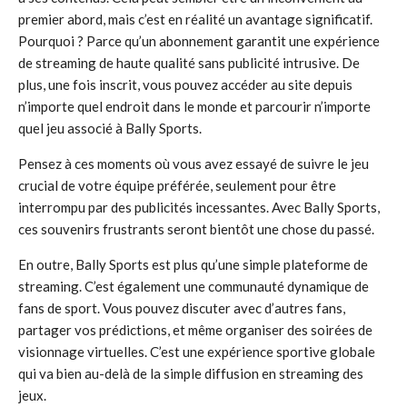
premier abord, mais c’est en réalité un avantage significatif.
Pourquoi ? Parce qu’un abonnement garantit une expérience
de streaming de haute qualité sans publicité intrusive. De
plus, une fois inscrit, vous pouvez accéder au site depuis
n’importe quel endroit dans le monde et parcourir n’importe
quel jeu associé à Bally Sports.
Pensez à ces moments où vous avez essayé de suivre le jeu
crucial de votre équipe préférée, seulement pour être
interrompu par des publicités incessantes. Avec Bally Sports,
ces souvenirs frustrants seront bientôt une chose du passé.
En outre, Bally Sports est plus qu’une simple plateforme de
streaming. C’est également une communauté dynamique de
fans de sport. Vous pouvez discuter avec d’autres fans,
partager vos prédictions, et même organiser des soirées de
visionnage virtuelles. C’est une expérience sportive globale
qui va bien au-delà de la simple diffusion en streaming des
jeux.