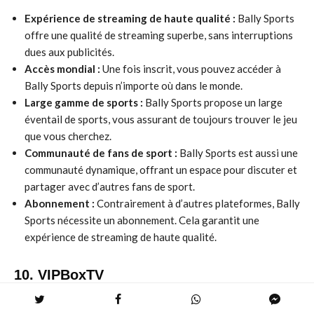
Expérience de streaming de haute qualité :
Bally Sports
offre une qualité de streaming superbe, sans interruptions
dues aux publicités.
Accès mondial :
Une fois inscrit, vous pouvez accéder à
Bally Sports depuis n’importe où dans le monde.
Large gamme de sports :
Bally Sports propose un large
éventail de sports, vous assurant de toujours trouver le jeu
que vous cherchez.
Communauté de fans de sport :
Bally Sports est aussi une
communauté dynamique, offrant un espace pour discuter et
partager avec d’autres fans de sport.
Abonnement :
Contrairement à d’autres plateformes, Bally
Sports nécessite un abonnement. Cela garantit une
expérience de streaming de haute qualité.
10. VIPBoxTV