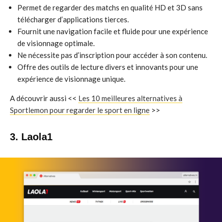
Permet de regarder des matchs en qualité HD et 3D sans
télécharger d’applications tierces.
Fournit une navigation facile et fluide pour une expérience
de visionnage optimale.
Ne nécessite pas d’inscription pour accéder à son contenu.
Offre des outils de lecture divers et innovants pour une
expérience de visionnage unique.
A découvrir aussi <<
Les 10 meilleures alternatives à
Sportlemon pour regarder le sport en ligne
>>
3. Laola1