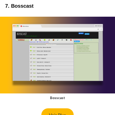
7. Bosscast
Bosscast