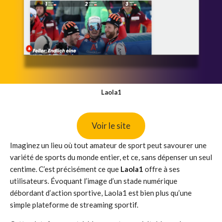
Laola1
Voir le site
Imaginez un lieu où tout amateur de sport peut savourer une
variété de sports du monde entier, et ce, sans dépenser un seul
centime. C’est précisément ce que
Laola1
offre à ses
utilisateurs. Évoquant l’image d’un stade numérique
débordant d’action sportive, Laola1 est bien plus qu’une
simple plateforme de streaming sportif.