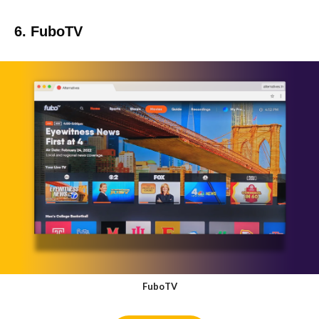
6. FuboTV
FuboTV