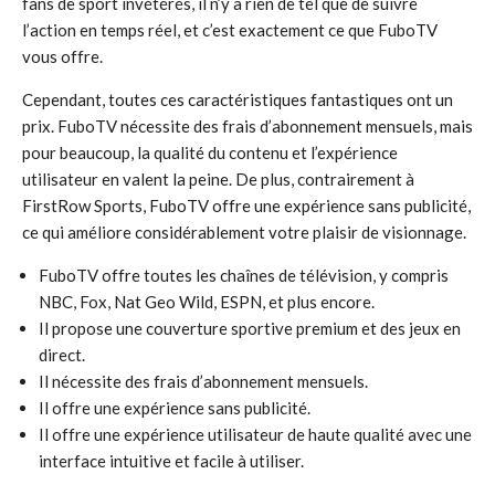
fans de sport invétérés, il n’y a rien de tel que de suivre
l’action en temps réel, et c’est exactement ce que FuboTV
vous offre.
Cependant, toutes ces caractéristiques fantastiques ont un
prix. FuboTV nécessite des frais d’abonnement mensuels, mais
pour beaucoup, la qualité du contenu et l’expérience
utilisateur en valent la peine. De plus, contrairement à
FirstRow Sports, FuboTV offre une expérience sans publicité,
ce qui améliore considérablement votre plaisir de visionnage.
FuboTV offre toutes les chaînes de télévision, y compris
NBC, Fox, Nat Geo Wild, ESPN, et plus encore.
Il propose une couverture sportive premium et des jeux en
direct.
Il nécessite des frais d’abonnement mensuels.
Il offre une expérience sans publicité.
Il offre une expérience utilisateur de haute qualité avec une
interface intuitive et facile à utiliser.