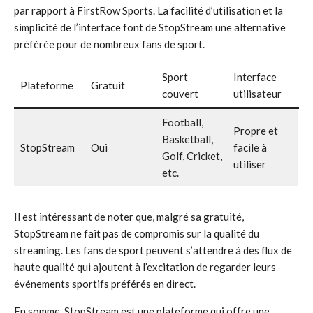
par rapport à FirstRow Sports. La facilité d’utilisation et la
simplicité de l’interface font de StopStream une alternative
préférée pour de nombreux fans de sport.
Sport
Interface
Plateforme
Gratuit
couvert
utilisateur
Football,
Propre et
Basketball,
StopStream
Oui
facile à
Golf, Cricket,
utiliser
etc.
Il est intéressant de noter que, malgré sa gratuité,
StopStream ne fait pas de compromis sur la qualité du
streaming. Les fans de sport peuvent s’attendre à des flux de
haute qualité qui ajoutent à l’excitation de regarder leurs
événements sportifs préférés en direct.
En somme, StopStream est une plateforme qui offre une