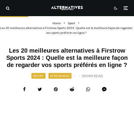
Home
Sport
Les 20 meilleures alternatives à Firstrow Sports 2024 : Quelle est la meilleure façon de regarder
vos sports préférés en ligne ?
Les 20 meilleures alternatives à Firstrow
Sports 2024 : Quelle est la meilleure façon
de regarder vos sports préférés en ligne ?
SPORT
STREAMING
·
·
38 MIN READ