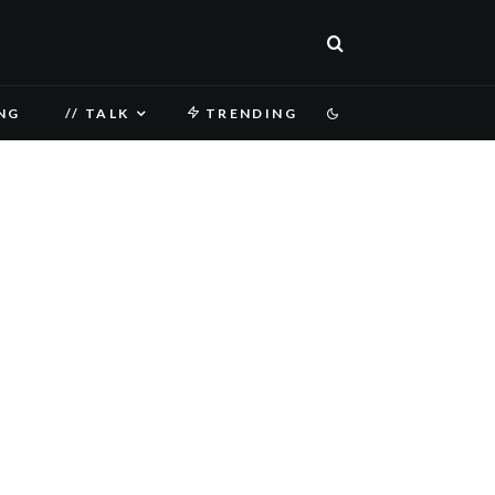
NG
// TALK
TRENDING