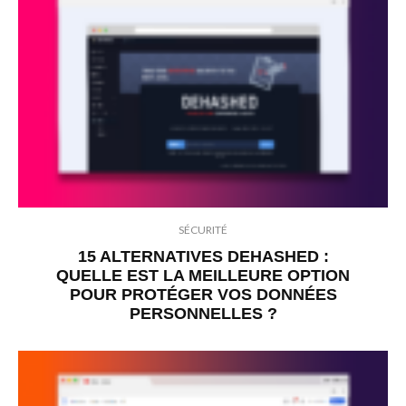
SÉCURITÉ
15 ALTERNATIVES DEHASHED :
QUELLE EST LA MEILLEURE OPTION
POUR PROTÉGER VOS DONNÉES
PERSONNELLES ?