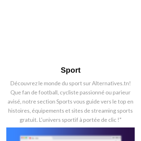
Sport
Découvrez le monde du sport sur Alternatives.tn!
Que fan de football, cycliste passionné ou parieur
avisé, notre section Sports vous guide vers le top en
histoires, équipements et sites de streaming sports
gratuit. L’univers sportif à portée de clic !”