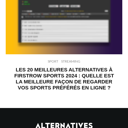
SPORT
STREAMING
LES 20 MEILLEURES ALTERNATIVES À
FIRSTROW SPORTS 2024 : QUELLE EST
LA MEILLEURE FAÇON DE REGARDER
VOS SPORTS PRÉFÉRÉS EN LIGNE ?