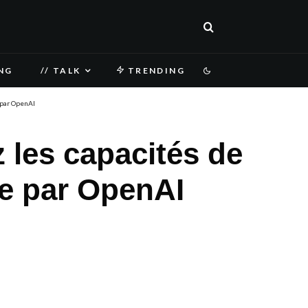
NG
// TALK
TRENDING
 par OpenAI
les capacités de
ée par OpenAI