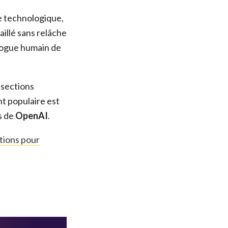
e technologique,
illé sans relâche
logue humain de
 sections
nt populaire est
s de
OpenAI
.
tions pour