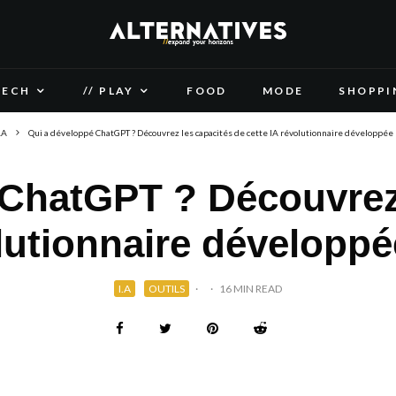
TECH
// PLAY
FOOD
MODE
SHOPPI
.A
Qui a développé ChatGPT ? Découvrez les capacités de cette IA révolutionnaire développée
 ChatGPT ? Découvrez 
olutionnaire développ
I.A
OUTILS
·
·
16 MIN READ