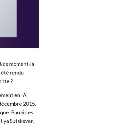
 à ce moment-là
a été rendu
ante ?
ement en IA,
à décembre 2015,
que. Parmi ces
Ilya Sutskever,