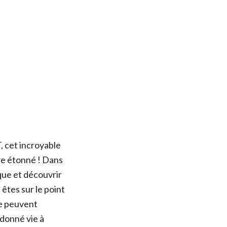
, cet incroyable
tre étonné ! Dans
ique et découvrir
êtes sur le point
ne peuvent
 donné vie à