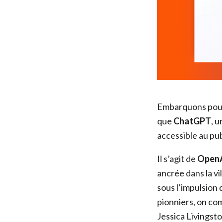
Embarquons pour 
que
ChatGPT
, u
accessible au pub
Il s’agit de
Open
ancrée dans la v
sous l’impulsion
pionniers, on co
Jessica Livingst