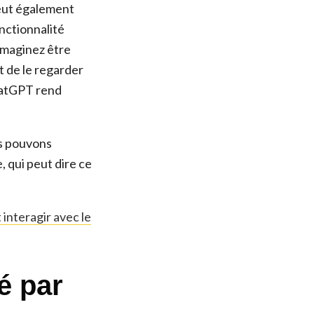
peut également
nctionnalité
Imaginez être
t de le regarder
ChatGPT rend
us pouvons
 qui peut dire ce
interagir avec le
é par