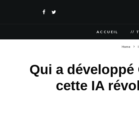
ACCUEIL
// 
Home
I
Qui a développé
cette IA rév