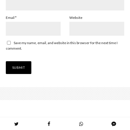
Email
*
Website
Save my name, email, and website in this browser for the next time I
comment.
Home
Outils
Gramhir (anciennement Gramho) Alternatives – Découvrez les 15 meilleures options de 2023
pour analyser Instagram