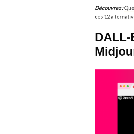
Découvrez :
Quel
ces 12 alternati
DALL-E
Midjou