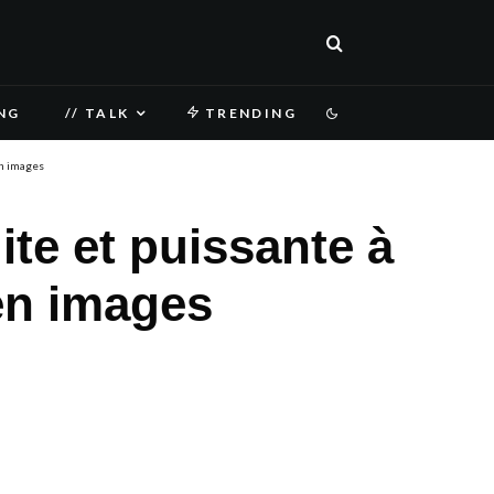
NG
// TALK
TRENDING
en images
ite et puissante à
en images