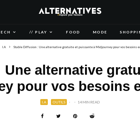
TECH
// PLAY
FOOD
MODE
SHOPPI
I.A
Stable Diffusion : Une alternative gratuite et puissante à Midjourney pour vos besoins 
: Une alternative gratu
ey pour vos besoins 
I.A
OUTILS
·
·
14 MIN READ