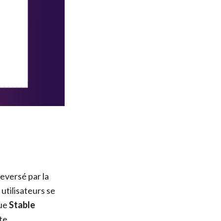
leversé par la
tilisateurs se
que
Stable
te.