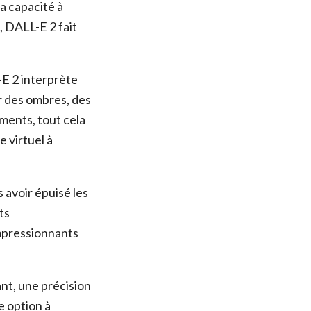
a capacité à
, DALL-E 2 fait
.
E 2 interprète
er des ombres, des
ments, tout cela
 virtuel à
 avoir épuisé les
ts
impressionnants
ant, une précision
e option à