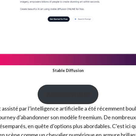
Stable Diffusion
Accédez au site
 assisté par l’intelligence artificielle a été récemment bou
journey d’abandonner son modèle freemium. De nombreux u
ésemparés, en quête d’options plus abordables. C’est ici 
en scène comme un chevalier numérique en armure brillan