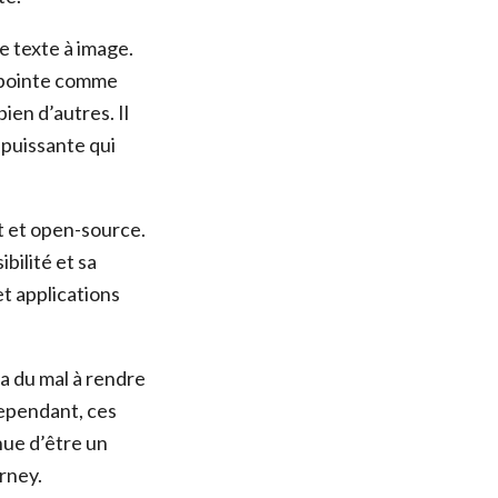
e texte à image.
e pointe comme
bien d’autres. Il
 puissante qui
t et open-source.
bilité et sa
et applications
a du mal à rendre
Cependant, ces
inue d’être un
rney.