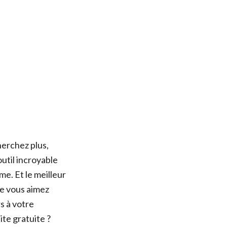
erchez plus,
util incroyable
e. Et le meilleur
que vous aimez
s à votre
ite gratuite ?