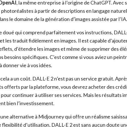
OpenAI
, la même entreprise à l’origine de ChatGPT. Avec s
photoréalistes à partir de descriptions en langage naturel
ans le domaine de la génération d’images assistée par l’IA
 doué qui comprend parfaitement vos instructions, DALL-
et les traduit fidèlement en images. Il est capable d’ajout
reflets, d’étendre les images et même de supprimer des élé
s besoins spécifiques. C’est comme si vous aviez un peintre
 à donner vie à vos idées.
ela a un coût. DALL-E 2 n’est pas un service gratuit. Après
ts offerts par la plateforme, vous devrez acheter des crédi
our continuer à utiliser ses services. Mais les résultats 
ient bien l’investissement.
une alternative à Midjourney qui offre un réalisme saisiss
 flexibilité d’utilisation, DALL-E 2 est sans aucun doute un