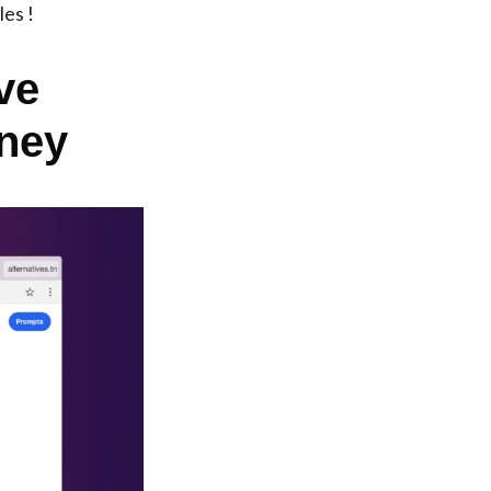
les !
ve
rney