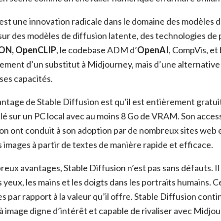
 est une innovation radicale dans le domaine des modèles d
 sur des modèles de diffusion latente, des technologies d
AION, OpenCLIP
, le codebase ADM d’
OpenAI
, CompVis, et 
lement d’un substitut à Midjourney, mais d’une alternative
 ses capacités.
antage de Stable Diffusion est qu’il est entièrement gratui
allé sur un PC local avec au moins 8 Go de VRAM. Son accessi
ation ont conduit à son adoption par de nombreux sites web 
 images à partir de textes de manière rapide et efficace.
eux avantages, Stable Diffusion n’est pas sans défauts. Il 
yeux, les mains et les doigts dans les portraits humains. 
s par rapport à la valeur qu’il offre. Stable Diffusion cont
à image digne d’intérêt et capable de rivaliser avec Midjou