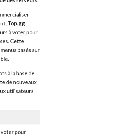
ommercialiser
ant,
Top.gg
urs à voter pour
ses. Cette
s menus basés sur
ble.
s à la base de
erte de nouveaux
x utilisateurs
à voter pour