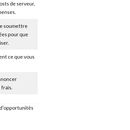
osts de serveur,
penses.
de soumettre
nées pour que
iser.
ent ce que vous
annoncer
frais.
 d’opportunités