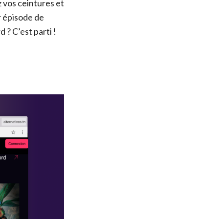
 vos ceintures et
r épisode de
 ? C’est parti !