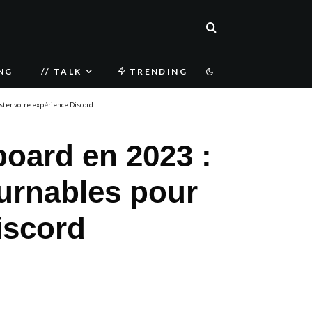
NG
// TALK
TRENDING
ster votre expérience Discord
board en 2023 :
urnables pour
iscord