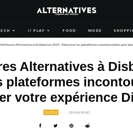
TECH
// PLAY
FOOD
MODE
SHOPPI
Meilleures Alternatives à Disboard en 2023 : Découvrez les plateformes incontournables pour boo
res Alternatives à Dis
s plateformes inconto
er votre expérience D
OUTILS
·
·
28 MIN READ