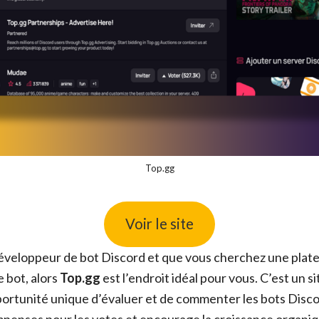
Top.gg
Voir le site
développeur de bot Discord et que vous cherchez une pla
 bot, alors
Top.gg
est l’endroit idéal pour vous. C’est un 
portunité unique d’évaluer et de commenter les bots Disco
ompenses pour les votes et encourage la croissance organi