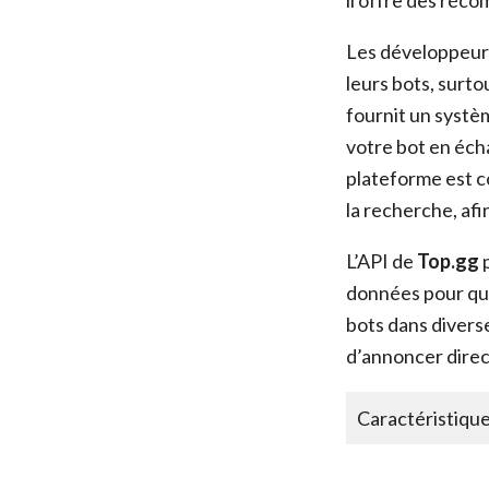
Les développeurs
leurs bots, surt
fournit un systè
votre bot en éch
plateforme est c
la recherche, af
L’API de
Top.gg
p
données pour que 
bots dans divers
d’annoncer direc
Caractéristiqu