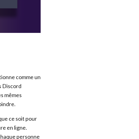
itionne comme un
s Discord
les mêmes
oindre.
que ce soit pour
ure en ligne.
ù chaque personne