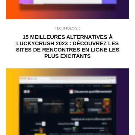
TECHNOLOGIE
15 MEILLEURES ALTERNATIVES À
LUCKYCRUSH 2023 : DÉCOUVREZ LES
SITES DE RENCONTRES EN LIGNE LES
PLUS EXCITANTS