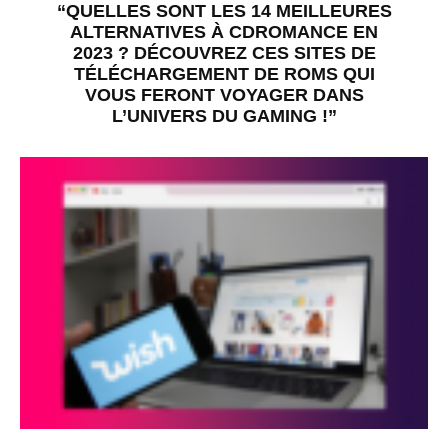
“QUELLES SONT LES 14 MEILLEURES
ALTERNATIVES À CDROMANCE EN
2023 ? DÉCOUVREZ CES SITES DE
TÉLÉCHARGEMENT DE ROMS QUI
VOUS FERONT VOYAGER DANS
L’UNIVERS DU GAMING !”