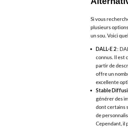
Alternati
Si vous recherche
plusieurs option
un sou. Voici que
DALL-E 2
: DAL
connus. Il est
partir de descr
offre un nombr
excellente opt
Stable Diffus
générer des ima
dont certains s
de personnalisa
Cependant, il p