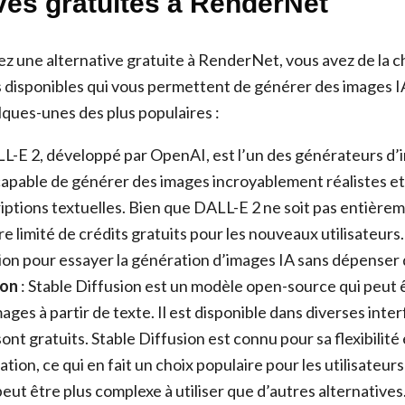
ves gratuites à RenderNet
z une alternative gratuite à RenderNet, vous avez de la ch
s disponibles qui vous permettent de générer des images 
lques-unes des plus populaires :
L-E 2, développé par OpenAI, est l’un des générateurs d’i
 capable de générer des images incroyablement réalistes et 
iptions textuelles. Bien que DALL-E 2 ne soit pas entièreme
e limité de crédits gratuits pour les nouveaux utilisateurs
ion pour essayer la génération d’images IA sans dépenser 
ion
: Stable Diffusion est un modèle open-source qui peut ê
ges à partir de texte. Il est disponible dans diverses interf
ont gratuits. Stable Diffusion est connu pour sa flexibilité
tion, ce qui en fait un choix populaire pour les utilisateu
eut être plus complexe à utiliser que d’autres alternatives