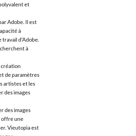
polyvalent et
ar Adobe. Il est
apacité à
 travail d’Adobe.
i cherchent à
 création
s et de paramètres
 artistes et les
rer des images
er des images
l offre une
ser. Vieutopia est