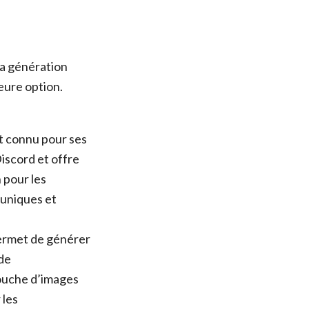
la génération
eure option.
t connu pour ses
Discord et offre
 pour les
 uniques et
permet de générer
 de
etouche d’images
 les