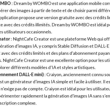
OMBO
: Dream by WOMBO est une application mobile convi
rer des images à partir de texte et de choisir parmi différ
application propose une version gratuite avec des crédits l
e avec des crédits illimités. Dream by WOMBO est idéal p
es utilisateurs occasionnels.
eator
: NightCafe Creator est une plateforme Web qui off
nération d’images IA, y compris Stable Diffusion et DALL-E 
 avec des crédits limités et des plans d’abonnement payan
és. NightCafe Creator est une excellente option pour les uti
lorer différents modèles d’IA et styles artistiques.
ennement DALL-E mini)
: Craiyon, anciennement connu sou
t un générateur d’images IA simple et facile à utiliser. Il e
n’exige pas de compte. Craiyon est idéal pour les utilisate
périmenter rapidement la génération d’images IA sans s’e
scription complexe.