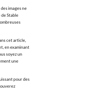
r des images ne
e de Stable
 nombreuses
ns cet article,
et, en examinant
vous soyez un
nement une
puissant pour des
trouverez