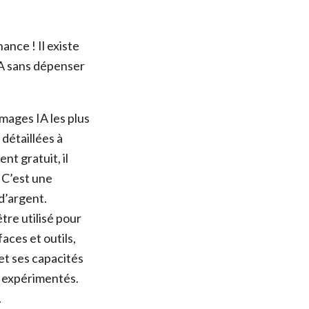
ance ! Il existe
IA sans dépenser
mages IA les plus
détaillées à
nt gratuit, il
. C’est une
d’argent.
tre utilisé pour
aces et outils,
 et ses capacités
rs expérimentés.
.