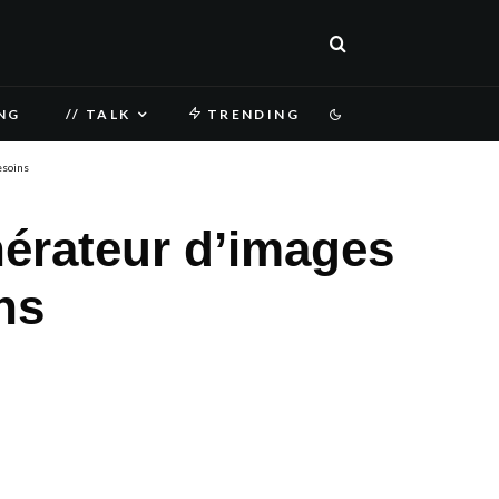
NG
// TALK
TRENDING
esoins
nérateur d’images
ns