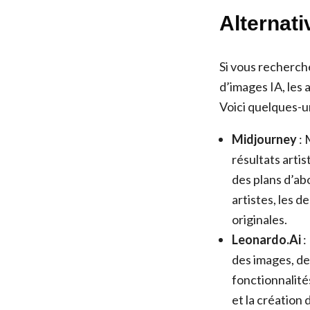
Alternat
Si vous recherche
d’images IA, les
Voici quelques-un
Midjourney
: 
résultats artis
des plans d’ab
artistes, les 
originales.
Leonardo.Ai
:
des images, des
fonctionnalité
et la création