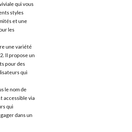
viale qui vous
ents styles
imités et une
our les
re une variété
2. Il propose un
ts pour des
lisateurs qui
s le nom de
st accessible via
urs qui
ngager dans un