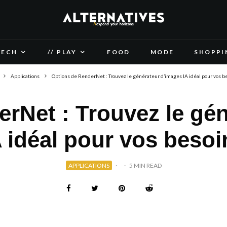
TECH
// PLAY
FOOD
MODE
SHOPPI
Applications
Options de RenderNet : Trouvez le générateur d’images IA idéal pour vos b
rNet : Trouvez le gé
A idéal pour vos besoi
APPLICATIONS
·
·
5 MIN READ