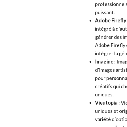
professionnels
puissant.
Adobe Firefly
intégré à d’au
générer des im
Adobe Firefly 
intégrer la gé
Imagine
: Imag
d’images artist
pour personnal
créatifs qui c
uniques.
Vieutopia
: Vi
uniques et orig
variété d’optio