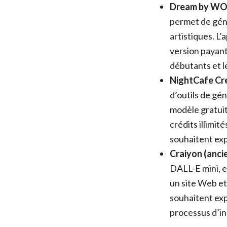
Dream by W
permet de géné
artistiques. L’
version payant
débutants et l
NightCafe Cr
d’outils de gé
modèle gratuit
crédits illimit
souhaitent exp
Craiyon (anci
DALL-E mini, es
un site Web et 
souhaitent ex
processus d’in