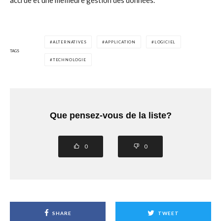
accrue et une meilleure gestion des données.
ALTERNATIVES
APPLICATION
LOGICIEL
TAGS
TECHNOLOGIE
Que pensez-vous de la liste?
0
0
SHARE
TWEET