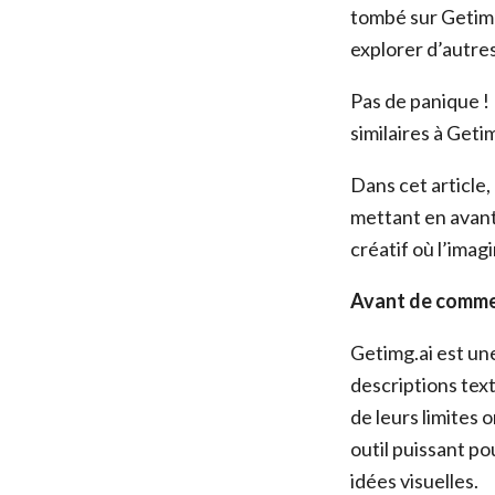
tombé sur Getimg
explorer d’autre
Pas de panique !
similaires à Get
Dans cet article,
mettant en avant
créatif où l’imagi
Avant de commenc
Getimg.ai est un
descriptions tex
de leurs limites 
outil puissant po
idées visuelles.