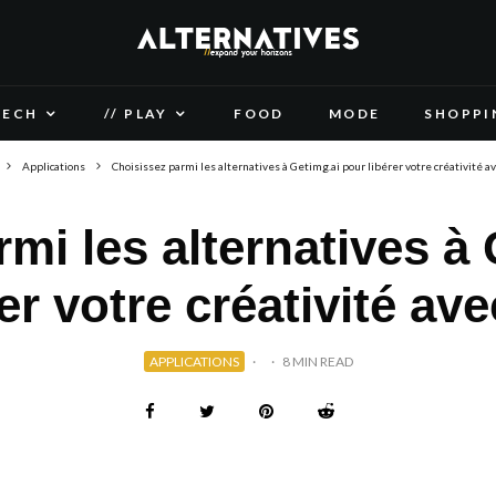
TECH
// PLAY
FOOD
MODE
SHOPPI
Applications
Choisissez parmi les alternatives à Getimg.ai pour libérer votre créativité av
mi les alternatives à
er votre créativité ave
APPLICATIONS
·
·
8 MIN READ