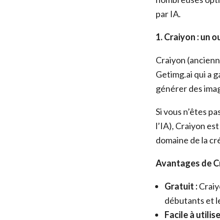
par IA.
1. Craiyon : un o
Craiyon (ancienn
Getimg.ai qui a g
générer des image
Si vous n’êtes pa
l’IA), Craiyon es
domaine de la cr
Avantages de Cr
Gratuit :
Craiyo
débutants et l
Facile à utilise