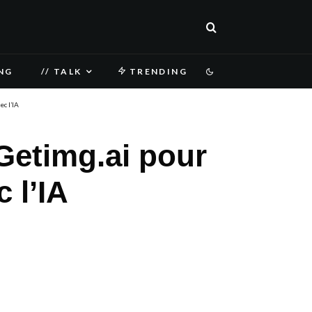
NG
// TALK
TRENDING
ec l’IA
 Getimg.ai pour
c l’IA