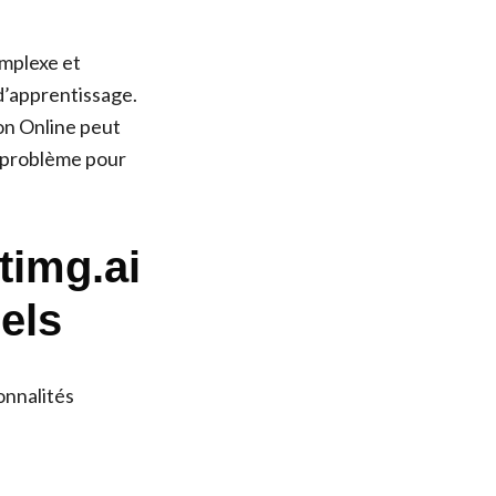
omplexe et
d’apprentissage.
on Online peut
r problème pour
timg.ai
els
onnalités