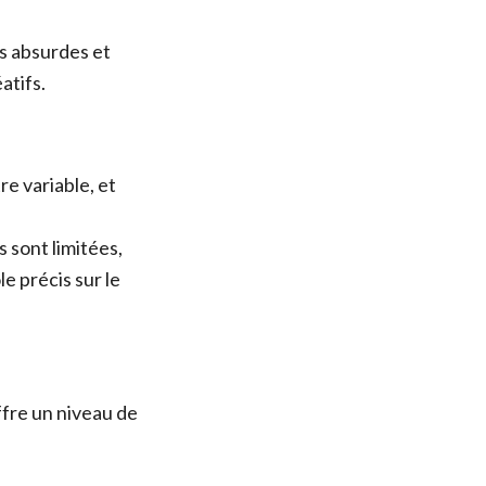
s absurdes et
atifs.
e variable, et
 sont limitées,
e précis sur le
ffre un niveau de