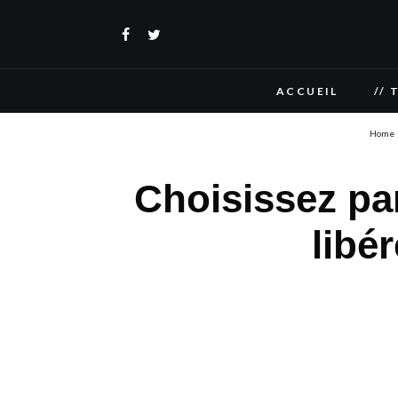
ACCUEIL
// 
Home
Choisissez par
libér