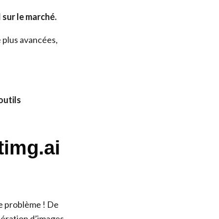
 sur le marché.
e plus avancées,
outils
timg.ai
de problème ! De
nération d’images