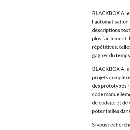
BLACKBOX AI est 
l’automatisation
descriptions text
plus facilement
répétitives, telle
gagner du temps 
BLACKBOX AI est 
projets complexe
des prototypes r
code manuelleme
de codage et de v
potentielles dan
Si vous recherch