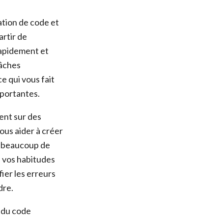
tion de code et
artir de
rapidement et
tâches
ce qui vous fait
mportantes.
ent sur des
ous aider à créer
re beaucoup de
 vos habitudes
ier les erreurs
dre.
r du code