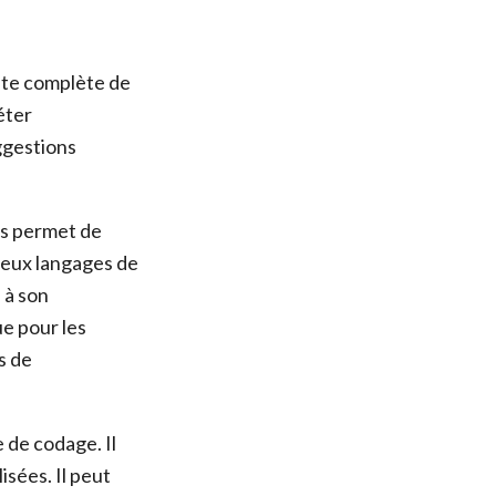
ite complète de
éter
ggestions
us permet de
breux langages de
 à son
ue pour les
s de
 de codage. Il
sées. Il peut