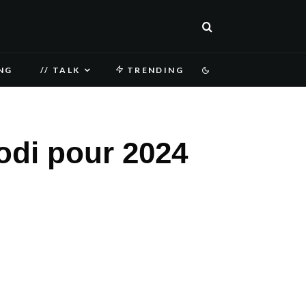
NG
// TALK
TRENDING
odi pour 2024