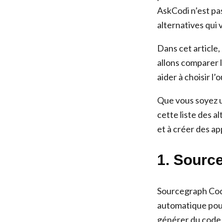
AskCodi n’est pas
alternatives qui 
Dans cet article,
allons comparer l
aider à choisir l’
Que vous soyez 
cette liste des a
et à créer des ap
1. Sourc
Sourcegraph Cody
automatique pour 
générer du code,