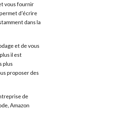
 et vous fournir
 permet d’écrire
nstamment dans la
odage et de vous
lus il est
s plus
vous proposer des
ntreprise de
code, Amazon