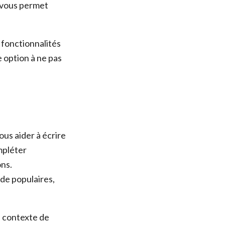
i vous permet
 fonctionnalités
 option à ne pas
us aider à écrire
mpléter
ns.
de populaires,
e contexte de