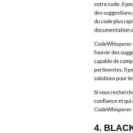
votre code. Il peu
des suggestions 
du code plus rap
documentation ou
CodeWhisperer e
fournir des sugge
capable de compr
pertinentes. Il p
solutions pour le
Si vous recherch
confiance et qui
CodeWhisperer es
4. BLAC