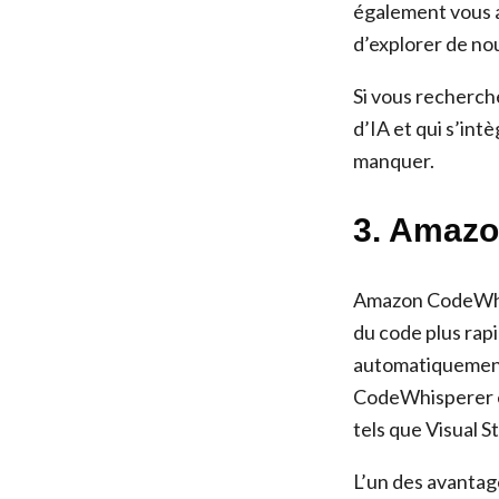
également vous a
d’explorer de nou
Si vous recherch
d’IA et qui s’in
manquer.
3. Amaz
Amazon CodeWhisp
du code plus rap
automatiquement 
CodeWhisperer es
tels que Visual S
L’un des avantag