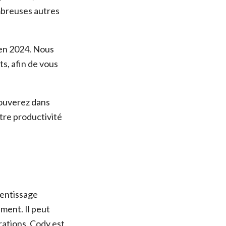
ombreuses autres
i en 2024. Nous
ts, afin de vous
ouverez dans
otre productivité
rentissage
ment. Il peut
rations. Cody est