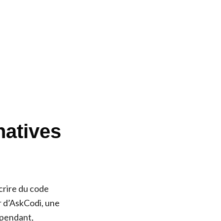
natives
crire du code
r d’AskCodi, une
ependant,