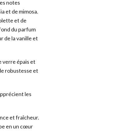
des notes
ia et de mimosa.
olette et de
e fond du parfum
 de la vanille et
e verre épais et
de robustesse et
pprécient les
nce et fraîcheur.
ppe en un cœur