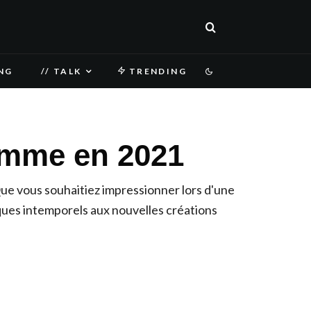
NG
// TALK
TRENDING
omme en 2021
ue vous souhaitiez impressionner lors d'une
siques intemporels aux nouvelles créations