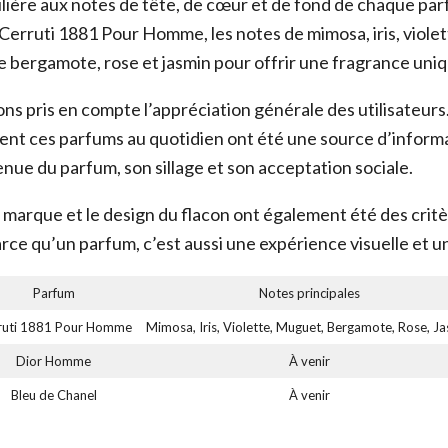
ulière aux notes de tête, de cœur et de fond de chaque par
 Cerruti 1881 Pour Homme, les notes de mimosa, iris, viole
de bergamote, rose et jasmin pour offrir une fragrance uniq
ns pris en compte l’appréciation générale des utilisateurs.
nt ces parfums au quotidien ont été une source d’inform
enue du parfum, son sillage et son acceptation sociale.
la marque et le design du flacon ont également été des crit
ce qu’un parfum, c’est aussi une expérience visuelle et un
Parfum
Notes principales
ruti 1881 Pour Homme
Mimosa, Iris, Violette, Muguet, Bergamote, Rose, J
Dior Homme
À venir
Bleu de Chanel
À venir