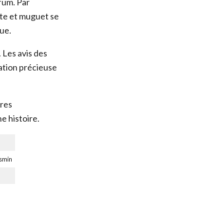
fum. Par
tte et muguet se
ue.
 Les avis des
ation précieuse
ères
e histoire.
asmin