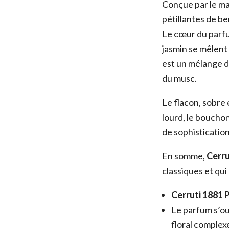
Conçue par le ma
pétillantes de b
Le cœur du parfum
jasmin se mêlent 
est un mélange de
du musc.
Le flacon, sobre 
lourd, le boucho
de sophistication
En somme,
Cerr
classiques et qui
Cerruti 1881
Le parfum s’o
floral complex