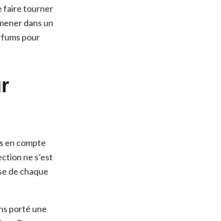
 faire tourner
mmener dans un
arfums pour
r
is en compte
ection ne s’est
use de chaque
ons porté une