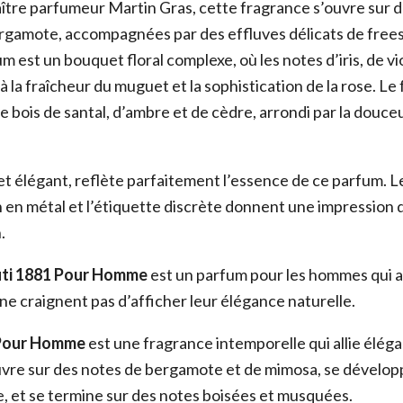
ître parfumeur Martin Gras, cette fragrance s’ouvre sur 
ergamote, accompagnées par des effluves délicats de frees
 est un bouquet floral complexe, où les notes d’iris, de vi
à la fraîcheur du muguet et la sophistication de la rose. L
 bois de santal, d’ambre et de cèdre, arrondi par la douceur
et élégant, reflète parfaitement l’essence de ce parfum. L
n en métal et l’étiquette discrète donnent une impression 
.
uti 1881 Pour Homme
est un parfum pour les hommes qui a
 ne craignent pas d’afficher leur élégance naturelle.
 Pour Homme
est une fragrance intemporelle qui allie éléga
uvre sur des notes de bergamote et de mimosa, se dévelo
e, et se termine sur des notes boisées et musquées.