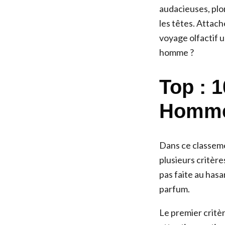
audacieuses, plo
les têtes. Attac
voyage olfactif u
homme ?
Top : 
Homm
Dans ce classem
plusieurs critère
pas faite au hasa
parfum.
Le premier critè