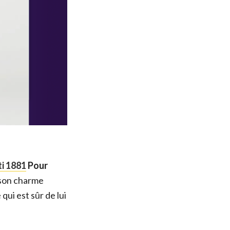
ti 1881
Pour
 son charme
ui est sûr de lui