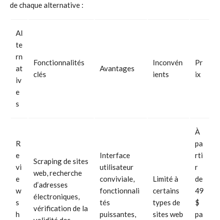
de chaque alternative :
Al
te
rn
Fonctionnalités
Inconvén
Pr
at
Avantages
clés
ients
ix
iv
e
s
À
R
pa
e
Interface
rti
Scraping de sites
vi
utilisateur
r
web, recherche
e
conviviale,
Limité à
de
d’adresses
w
fonctionnali
certains
49
électroniques,
s
tés
types de
$
vérification de la
h
puissantes,
sites web
pa