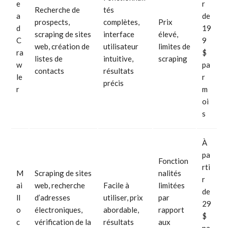
e
r
Recherche de
tés
a
de
prospects,
complètes,
Prix
d
19
scraping de sites
interface
élevé,
C
9
web, création de
utilisateur
limites de
ra
$
listes de
intuitive,
scraping
w
pa
contacts
résultats
le
r
précis
r
m
oi
s
À
pa
Fonction
rti
M
Scraping de sites
nalités
r
ai
web, recherche
Facile à
limitées
de
ll
d’adresses
utiliser, prix
par
29
o
électroniques,
abordable,
rapport
$
c
vérification de la
résultats
aux