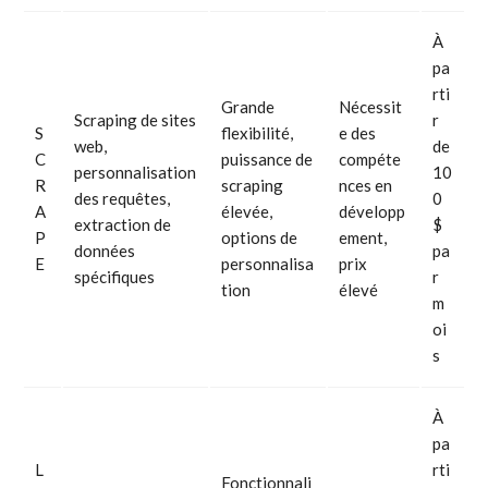
À
pa
rti
Grande
Nécessit
Scraping de sites
r
S
flexibilité,
e des
web,
de
C
puissance de
compéte
personnalisation
10
R
scraping
nces en
des requêtes,
0
A
élevée,
développ
extraction de
$
P
options de
ement,
données
pa
E
personnalisa
prix
spécifiques
r
tion
élevé
m
oi
s
À
pa
L
rti
Fonctionnali