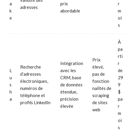
validité des
a
prix
r
adresses
k
abordable
m
e
oi
s
À
pa
rti
Prix
Intégration
r
Recherche
élevé,
L
avec les
de
d’adresses
pas de
u
CRM, base
29
électroniques,
fonction
s
de données
9
numéros de
nalités de
h
étendue,
$
téléphone et
scraping
a
précision
pa
profils LinkedIn
de sites
élevée
r
web
m
oi
s