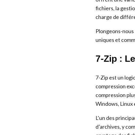
fichiers, la gest
charge de différ
Plongeons-nous d
uniques et comme
7-Zip : 
7-Zip est un log
compression excep
compression plus
Windows, Linux et
L’un des princip
d’archives, y co