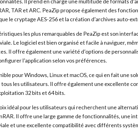
nnalités. Il prend en charge une multitude de formats d’ar
 RAR, TAR et ARC. PeaZip propose également des fonction
que le cryptage AES-256 et la création d’archives auto-ext
ristiques les plus remarquables de PeaZip est son interfac
iviale. Le logiciel est bien organisé et facile à naviguer, mê
ces. Il offre également une variété d’options de personnali
nfigurer l’application selon vos préférences.
nible pour Windows, Linux et macOS, ce qui en fait une sol
tous les utilisateurs. Il offre également une excellente co
ploitation 32 bits et 64 bits.
ix idéal pour les utilisateurs qui recherchent une alternat
nRAR. Il offre une large gamme de fonctionnalités, une in
viale et une excellente compatibilité avec différents syst