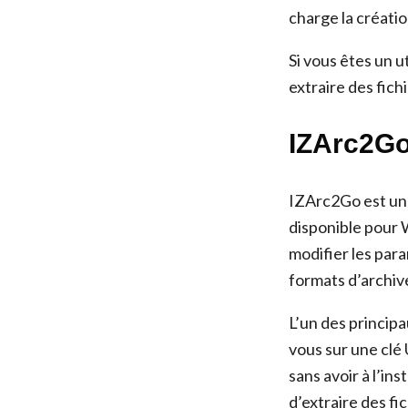
charge la créati
Si vous êtes un u
extraire des fich
IZArc2Go 
IZArc2Go est une
disponible pour W
modifier les pa
formats d’archiv
L’un des princip
vous sur une clé 
sans avoir à l’ins
d’extraire des fi