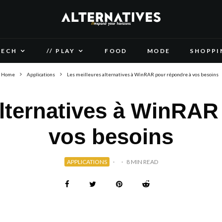
TECH
// PLAY
FOOD
MODE
SHOPPI
Home
Applications
Les meilleures alternatives à WinRAR pour répondre à vos besoins
alternatives à WinRAR
vos besoins
APPLICATIONS
·
·
8 MIN READ