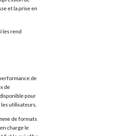
se et la prise en
i les rend
a performance de
ux de
disponible pour
es utilisateurs.
gamme de formats
 en charge le