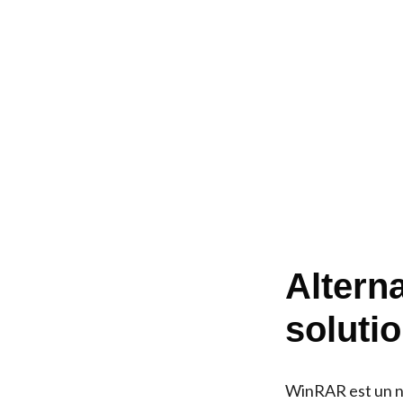
Altern
soluti
WinRAR est un no