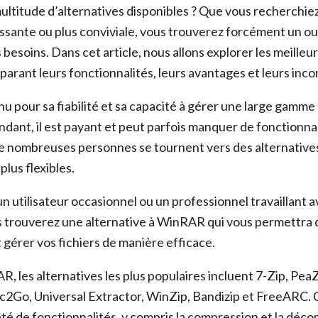
multitude d’alternatives disponibles ? Que vous recherchie
issante ou plus conviviale, vous trouverez forcément un out
besoins. Dans cet article, nous allons explorer les meilleur
rant leurs fonctionnalités, leurs avantages et leurs inco
 pour sa fiabilité et sa capacité à gérer une large gamme
ndant, il est payant et peut parfois manquer de fonctionn
e nombreuses personnes se tournent vers des alternatives
lus flexibles.
 utilisateur occasionnel ou un professionnel travaillant a
 trouverez une alternative à WinRAR qui vous permettra 
gérer vos fichiers de manière efficace.
, les alternatives les plus populaires incluent 7-Zip, Pea
c2Go, Universal Extractor, WinZip, Bandizip et FreeARC. C
été de fonctionnalités, y compris la compression et la déc