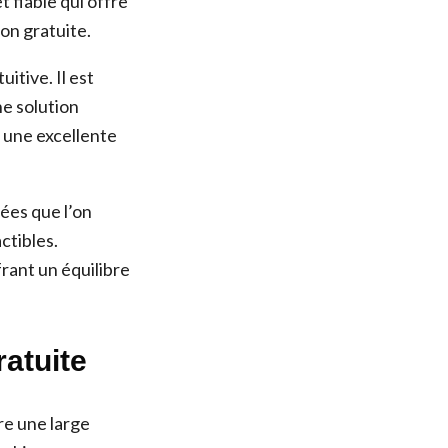
t fiable qui offre
on gratuite.
itive. Il est
ne solution
 une excellente
ées que l’on
ctibles.
frant un équilibre
ratuite
re une large