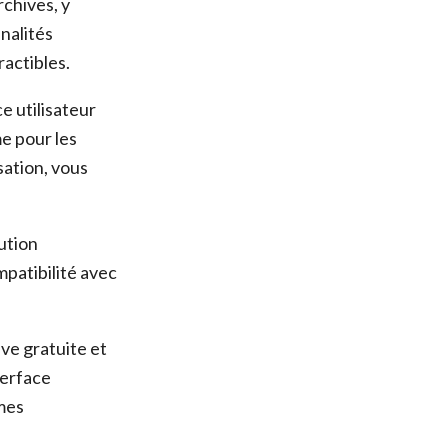
chives, y
nalités
ractibles.
e utilisateur
me pour les
sation, vous
ution
mpatibilité avec
ive gratuite et
terface
èmes