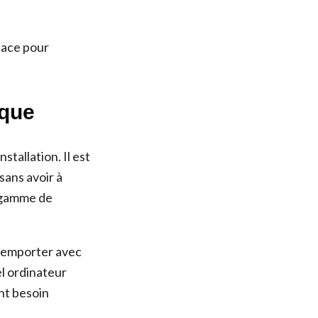
icace pour
ique
tallation. Il est
sans avoir à
 gamme de
l’emporter avec
el ordinateur
ont besoin