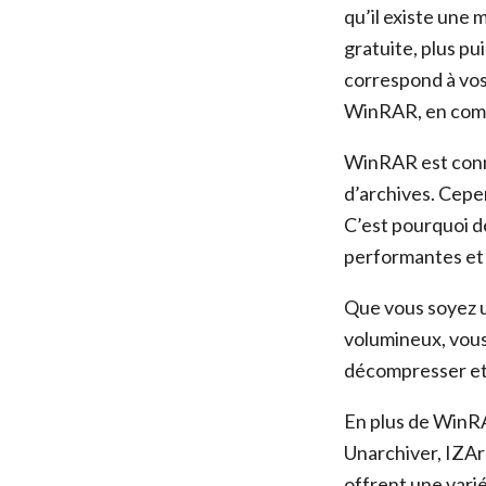
qu’il existe une 
gratuite, plus pu
correspond à vos 
WinRAR, en compa
WinRAR est connu
d’archives. Cepe
C’est pourquoi d
performantes et p
Que vous soyez un
volumineux, vous
décompresser et 
En plus de WinRAR
Unarchiver, IZAr
offrent une vari