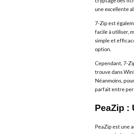
cryptage des fich
une excellente a
7-Zip est égaleme
facile à utiliser
simple et effica
option.
Cependant, 7-Zip
trouve dans WinR
Néanmoins, pour l
parfait entre per
PeaZip : 
PeaZip est une a