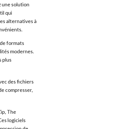
z une solution
il qui
es alternatives à
nvénients.
 de formats
alités modernes.
 plus
vec des fichiers
de compresser,
Zip, The
es logiciels
ompression de