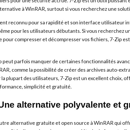
iers pour une sécurité accrue. 7-Zip est un outil puissant e
lternative à WinRAR, surtout si vous recherchez une soluti
nt reconnu pour sa rapidité et son interface utilisateur intu
, même pour les utilisateurs débutants. Si vous recherchez u
ce pour compresser et décompresser vos fichiers, 7-Zip est
 peut parfois manquer de certaines fonctionnalités avanc
AR, comme la possibilité de créer des archives auto-extra
a plupart des utilisateurs, 7-Zip est un excellent choix, of
formance, simplicité et gratuité.
Une alternative polyvalente et g
utre alternative gratuite et open source à WinRAR qui off