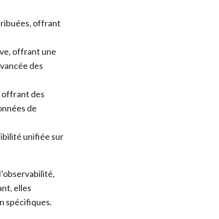
tribuées, offrant
ive, offrant une
avancée des
, offrant des
données de
bilité unifiée sur
’observabilité,
nt, elles
n spécifiques.