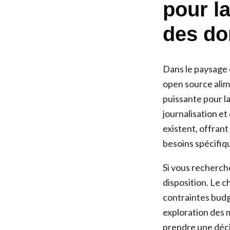
pour l
des do
Dans le paysage 
open source alim
puissante pour l
journalisation e
existent, offrant
besoins spécifiq
Si vous recherch
disposition. Le c
contraintes budg
exploration des m
prendre une déci