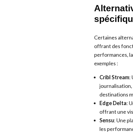
Alternat
spécifiq
Certaines altern
offrant des fonc
performances, la 
exemples :
Cribl Stream
:
journalisation
destinations m
Edge Delta
: 
offrant une vis
Sensu
: Une pl
les performanc