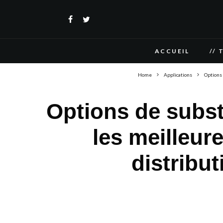
ACCUEIL
// 
Home
Applications
Options 
Options de subst
les meilleure
distribu