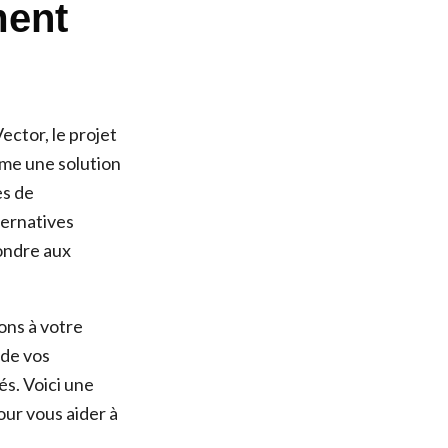
ment
ector, le projet
mme une solution
es de
ternatives
pondre aux
ons à votre
 de vos
és. Voici une
our vous aider à