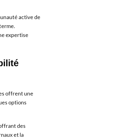
munauté active de
 terme.
ne expertise
ilité
es offrent une
ues options
 offrant des
rnaux et la