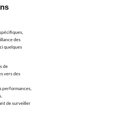
ins
spécifiques,
illance des
ici quelques
s de
es vers des
es performances,
s.
nt de surveiller