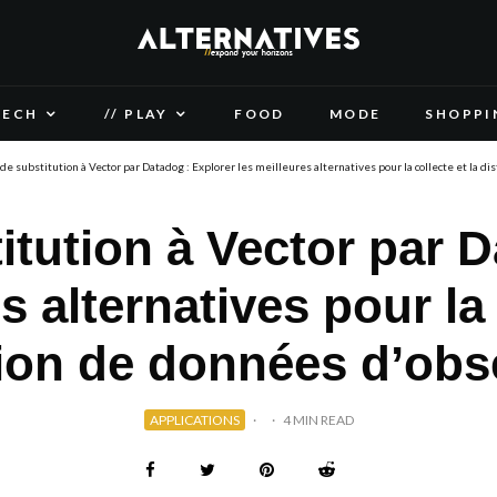
TECH
// PLAY
FOOD
MODE
SHOPPI
de substitution à Vector par Datadog : Explorer les meilleures alternatives pour la collecte et la d
itution à Vector par D
s alternatives pour la 
tion de données d’obse
APPLICATIONS
·
·
4 MIN READ