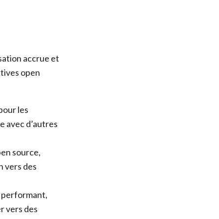
sation accrue et
atives open
pour les
te avec d’autres
pen source,
n vers des
t performant,
r vers des