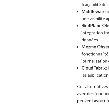
traçabilité des
Middleware.i
une visibilité
BindPlane Obs
intégration t
données.
Mezmo Observa
fonctionnalité
journalisation
CloudFabrix
:
les application
Ces alternatives 
avec des fonctio
peuvent avoir un