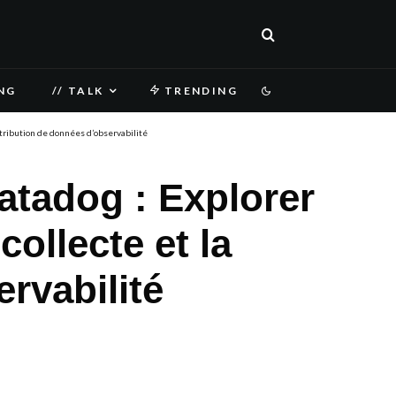
NG
// TALK
TRENDING
istribution de données d’observabilité
atadog : Explorer
collecte et la
rvabilité