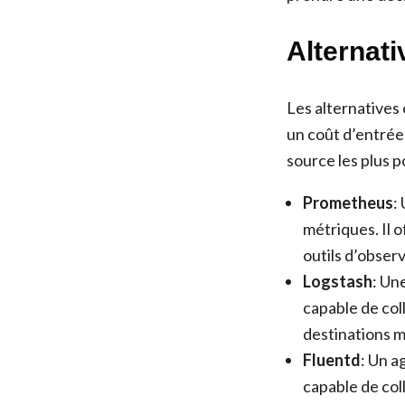
Alternat
Les alternatives 
un coût d’entrée
source les plus p
Prometheus
:
métriques. Il 
outils d’observ
Logstash
: Un
capable de col
destinations m
Fluentd
: Un a
capable de col