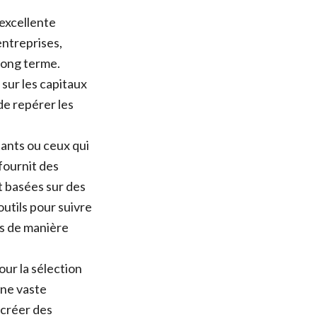
 excellente
entreprises,
 long terme.
sur les capitaux
de repérer les
tants ou ceux qui
fournit des
 basées sur des
utils pour suivre
ts de manière
our la sélection
une vaste
 créer des