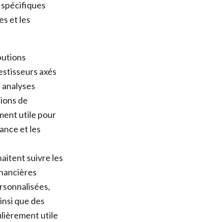
 spécifiques
s et les
butions
estisseurs axés
s analyses
sions de
ment utile pour
ance et les
aitent suivre les
inancières
ersonnalisées,
insi que des
ulièrement utile