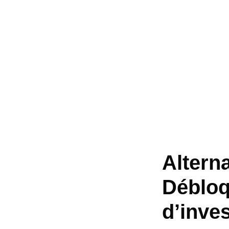
Alterna
Débloq
d’inve