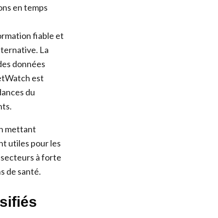
ions en temps
ormation fiable et
ternative. La
 des données
ketWatch est
dances du
nts.
en mettant
t utiles pour les
secteurs à forte
ns de santé.
sifiés