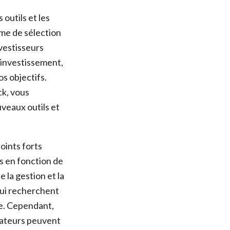
outils et les
rme de sélection
nvestisseurs
’investissement,
os objectifs.
ck, vous
veaux outils et
oints forts
ns en fonction de
e la gestion et la
 qui recherchent
me. Cependant,
isateurs peuvent