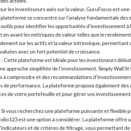
des actions.
our les investisseurs axés sur la valeur, GuruFocus est une
a plateforme se concentre sur l’analyse fondamentale des 
outils pour identifier les opportunités d’investissement à
en avant les métriques de valeur telles que le rendement 
ndement sur les actifs et la valeur intrinsèque, permettant 
valuées avec un fort potentiel de croissance.
t
: Cette plateforme est idéale pour les investisseurs débu
e approche simplifiée de l’investissement. Simply Wall St 
les à comprendre et des recommandations d’investissement
és de performance. La plateforme propose également des o
es de votre portefeuille et pour gérer vos investissemen
: Si vous recherchez une plateforme puissante et flexible p
tfolio123 est une option à considérer. La plateforme offre 
’indicateurs et de critères de filtrage, vous permettant de