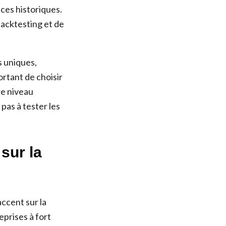
ces historiques.
backtesting et de
s uniques,
ortant de choisir
re niveau
pas à tester les
sur la
ccent sur la
eprises à fort