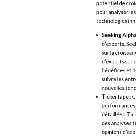
potentiel de cro
pour analyser le
technologies inn
Seeking Alph
d’experts, See
sur la croissa
d’experts sur 
bénéfices et d
suivre les ent
nouvelles ten
Tickertape
: C
performances d
détaillées. Ti
des analyses t
opinions d’exp