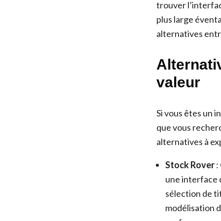
trouver l’interf
plus large éventa
alternatives entr
Alternati
valeur
Si vous êtes un i
que vous recherch
alternatives à ex
Stock Rover
:
une interface 
sélection de t
modélisation de