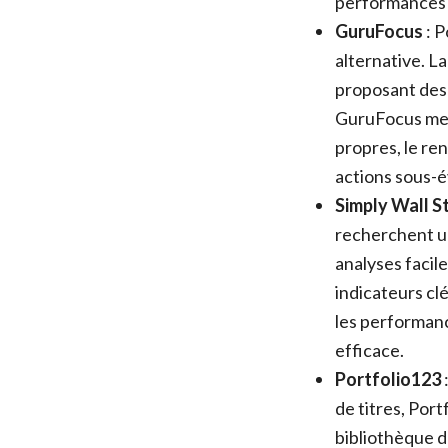
performances 
GuruFocus
: P
alternative. L
proposant des 
GuruFocus met 
propres, le re
actions sous-é
Simply Wall S
recherchent un
analyses faci
indicateurs cl
les performanc
efficace.
Portfolio123
de titres, Por
bibliothèque d