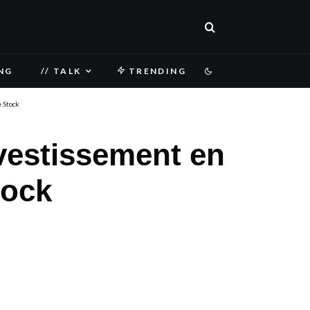
NG
// TALK
TRENDING
 Stock
vestissement en
tock