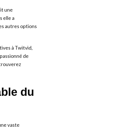
it une
 elle a
s autres options
tives à Twitvid,
 passionné de
 trouverez
able du
une vaste