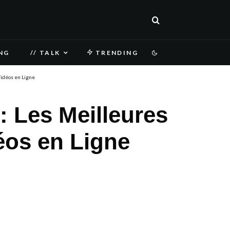
NG
// TALK
TRENDING
Vidéos en Ligne
 Les Meilleures
éos en Ligne