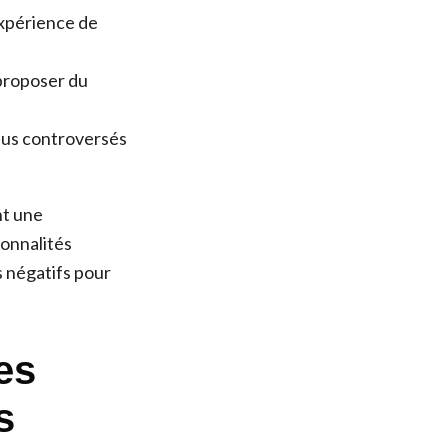
expérience de
proposer du
nus controversés
nt une
onnalités
s négatifs pour
es
s