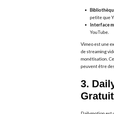
Bibliothèqu
petite que 
Interface mo
YouTube.
Vimeo est une ex
de streaming vid
monétisation. Cep
peuvent être des
3. Dai
Gratui
Dailymotion est 