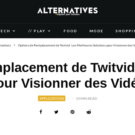
TECH
// PLAY
FOOD
MODE
SHOPPI
ications
Options de Remplacement de Twitvid: Les Meilleures Solutions pour Visionner des 
placement de Twitvid:
our Visionner des Vid
APPLICATIONS
·
·
10 MIN READ