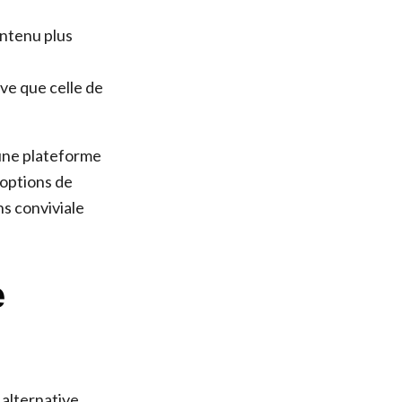
ntenu plus
ve que celle de
 une plateforme
 options de
ns conviviale
e
 alternative