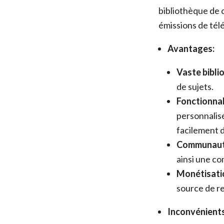
bibliothèque de c
émissions de tél
Avantages:
Vaste bibli
de sujets.
Fonctionnal
personnalis
facilement d
Communauté
ainsi une c
Monétisati
source de re
Inconvénients