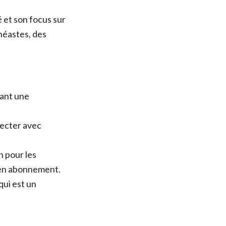
 et son focus sur
néastes, des
rant une
necter avec
 pour les
r en abonnement.
qui est un