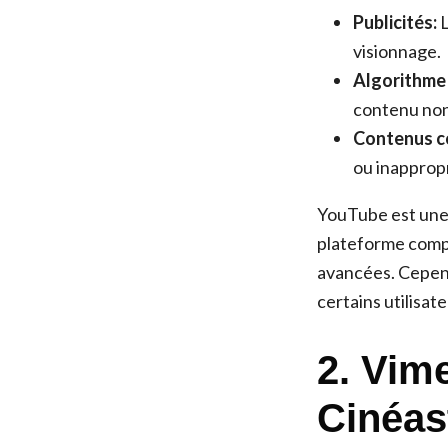
Publicités:
L
visionnage.
Algorithme
contenu non 
Contenus c
ou inappropr
YouTube est une 
plateforme compl
avancées. Cepend
certains utilisate
2. Vim
Cinéas