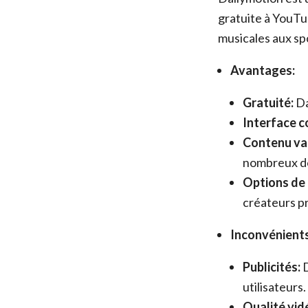
gratuite à YouTu
musicales aux spo
Avantages:
Gratuité:
Da
Interface c
Contenu var
nombreux d
Options de 
créateurs p
Inconvénients
Publicités:
D
utilisateurs.
Qualité vid