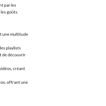
t par les
les goûts.
t une multitude
s playlists
t de découvrir
idéos, créant
os, offrant une