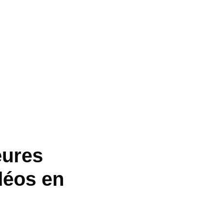
eures
déos en