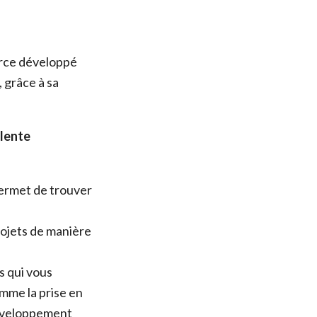
urce développé
 grâce à sa
llente
ermet de trouver
rojets de manière
 qui vous
omme la prise en
développement