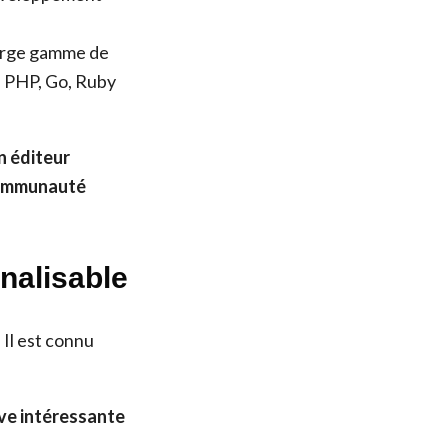
arge gamme de
, PHP, Go, Ruby
n éditeur
 communauté
nalisable
Il est connu
ive intéressante