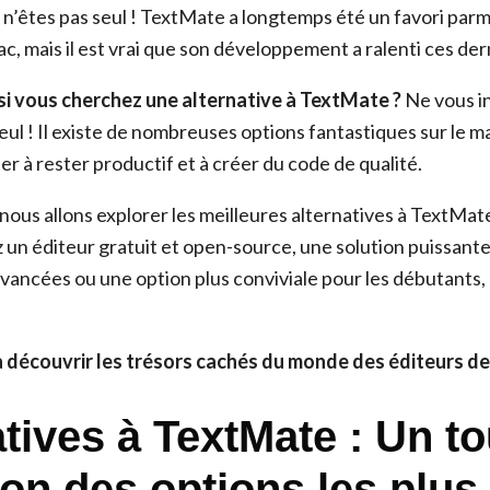
n’êtes pas seul ! TextMate a longtemps été un favori parmi
, mais il est vrai que son développement a ralenti ces de
 si vous cherchez une alternative à TextMate ?
Ne vous in
eul ! Il existe de nombreuses options fantastiques sur le m
r à rester productif et à créer du code de qualité.
 nous allons explorer les meilleures alternatives à TextMa
 un éditeur gratuit et open-source, une solution puissant
avancées ou une option plus conviviale pour les débutants,
 découvrir les trésors cachés du monde des éditeurs de
tives à TextMate : Un to
zon des options les plus