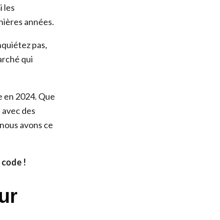
 les
rnières années.
quiétez pas,
arché qui
te en 2024. Que
e avec des
 nous avons ce
 code !
ur