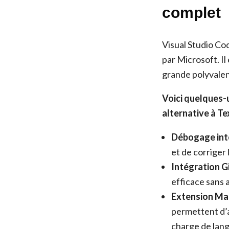
complet
Visual Studio Co
par Microsoft. Il
grande polyvalen
Voici quelques-
alternative à T
Débogage inté
et de corriger
Intégration Gi
efficace sans a
Extension Mar
permettent d’a
charge de lan