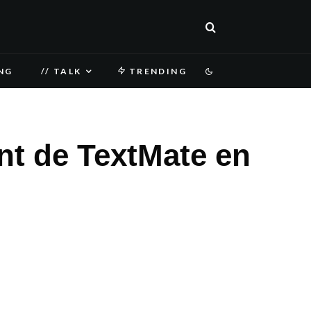
NG
// TALK
TRENDING
nt de TextMate en