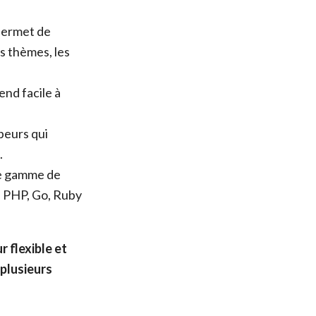
permet de
es thèmes, les
end facile à
eurs qui
.
e gamme de
, PHP, Go, Ruby
 flexible et
plusieurs