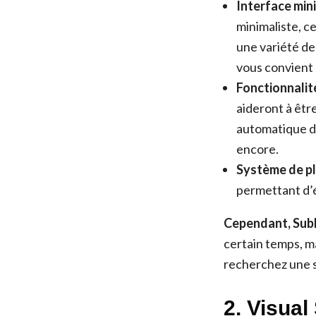
Interface mini
minimaliste, ce
une variété de
vous convient
Fonctionnalit
aideront à être
automatique du
encore.
Système de pl
permettant d’é
Cependant, Subli
certain temps, ma
recherchez une s
2. Visual