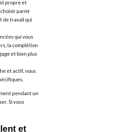
st propre et
 choisir parmi
de travail qui
ancées qui vous
ers, la complétion
age et bien plus
e et actif, vous
pécifiques.
tement pendant un
er. Si vous
lent et