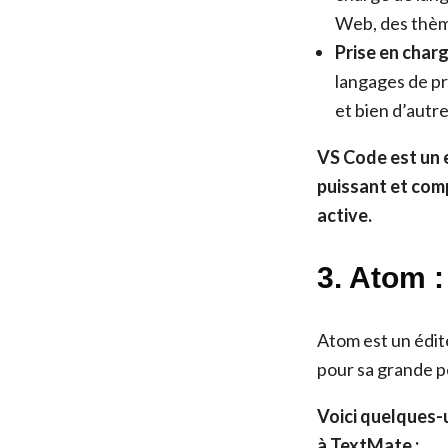
Web, des thème
Prise en charg
langages de pr
et bien d’autre
VS Code est un 
puissant et com
active.
3. Atom 
Atom est un édit
pour sa grande pe
Voici quelques-
à TextMate :