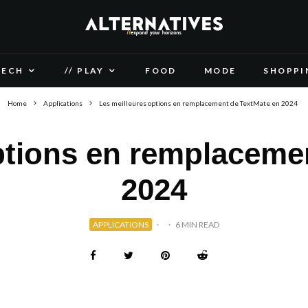
TECH
// PLAY
FOOD
MODE
SHOPPI
Home
Applications
Les meilleures options en remplacement de TextMate en 2024
ptions en remplaceme
2024
APPLICATIONS
·
·
6 MIN READ