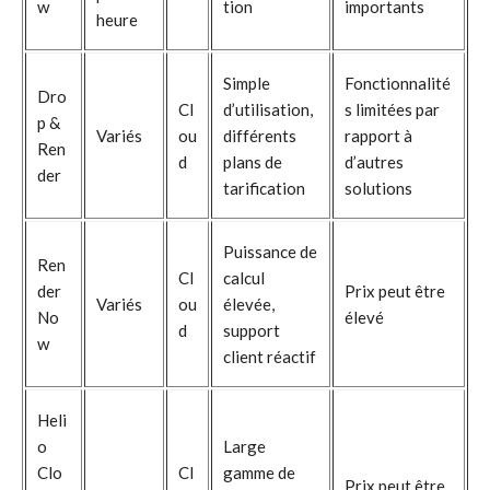
w
tion
importants
heure
Simple
Fonctionnalité
Dro
Cl
d’utilisation,
s limitées par
p &
Variés
ou
différents
rapport à
Ren
d
plans de
d’autres
der
tarification
solutions
Puissance de
Ren
Cl
calcul
der
Prix peut être
Variés
ou
élevée,
No
élevé
d
support
w
client réactif
Heli
o
Large
Clo
Cl
gamme de
Prix peut être