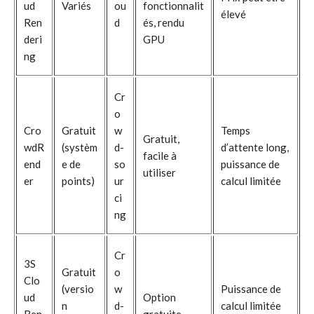
ud
Variés
ou
fonctionnalit
élevé
Ren
d
és, rendu
deri
GPU
ng
Cr
o
Cro
Gratuit
w
Temps
Gratuit,
wdR
(systèm
d-
d’attente long,
facile à
end
e de
so
puissance de
utiliser
er
points)
ur
calcul limitée
ci
ng
Cr
3S
Gratuit
o
Clo
(versio
w
Puissance de
ud
Option
n
d-
calcul limitée