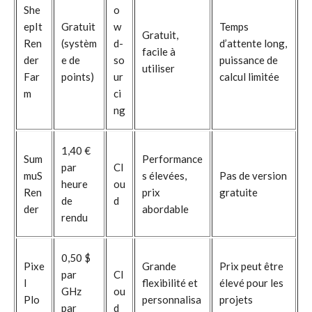
She
o
epIt
Gratuit
w
Temps
Gratuit,
Ren
(systèm
d-
d’attente long,
facile à
der
e de
so
puissance de
utiliser
Far
points)
ur
calcul limitée
m
ci
ng
1,40 €
Sum
Performance
par
Cl
muS
s élevées,
Pas de version
heure
ou
Ren
prix
gratuite
de
d
der
abordable
rendu
0,50 $
Pixe
Grande
Prix peut être
par
Cl
l
flexibilité et
élevé pour les
GHz
ou
Plo
personnalisa
projets
par
d