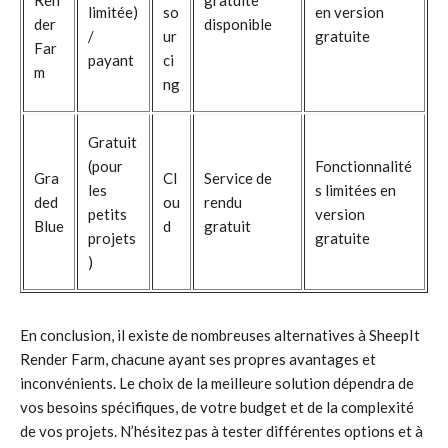
Ren
gratuite
limitée)
so
en version
der
disponible
/
ur
gratuite
Far
payant
ci
m
ng
Gratuit
(pour
Fonctionnalité
Gra
Cl
Service de
les
s limitées en
ded
ou
rendu
petits
version
Blue
d
gratuit
projets
gratuite
)
En conclusion, il existe de nombreuses alternatives à SheepIt
Render Farm, chacune ayant ses propres avantages et
inconvénients. Le choix de la meilleure solution dépendra de
vos besoins spécifiques, de votre budget et de la complexité
de vos projets. N’hésitez pas à tester différentes options et à