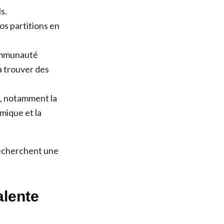
s.
s partitions en
ommunauté
à trouver des
s, notamment la
mique et la
recherchent une
alente