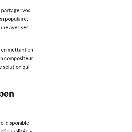
t partager vos
on populaire,
cune avec ses
d, en mettant en
 un compositeur
 solution qui
open
e, disponible
tionnalités, y