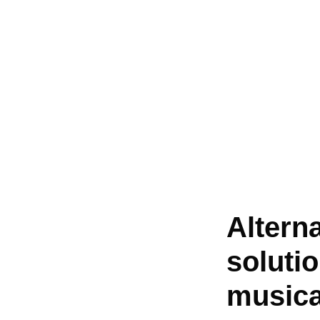
Alterna
soluti
music