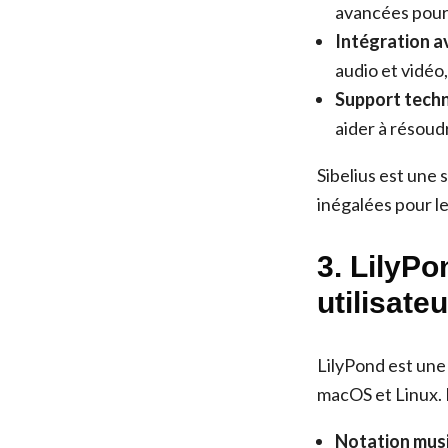
avancées pour 
Intégration av
audio et vidéo
Support techn
aider à résoud
Sibelius est une 
inégalées pour l
3. LilyPo
utilisate
LilyPond est une
macOS et Linux. E
Notation musi