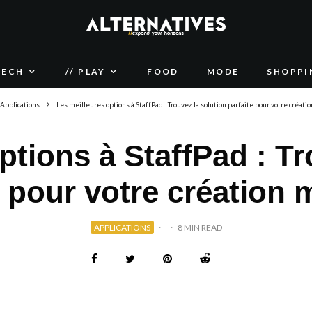
TECH
// PLAY
FOOD
MODE
SHOPPI
Applications
Les meilleures options à StaffPad : Trouvez la solution parfaite pour votre créati
ptions à StaffPad : Tr
e pour votre création 
APPLICATIONS
·
·
8 MIN READ