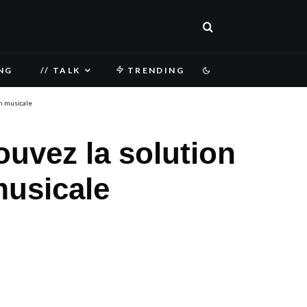
NG
// TALK
TRENDING
on musicale
ouvez la solution
musicale