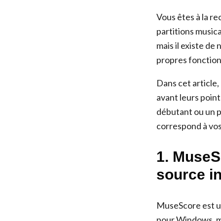
Vous êtes à la r
partitions musica
mais il existe d
propres fonction
Dans cet article,
avant leurs poin
débutant ou un p
correspond à vos
1. MuseSc
source i
MuseScore est un
pour Windows, ma