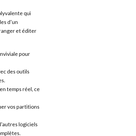
olyvalente qui
les d’un
ranger et éditer
onviviale pour
ec des outils
es.
en temps réel, ce
er vos partitions
’autres logiciels
omplètes.