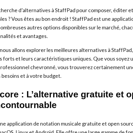
echerche d’alternatives à StaffPad pour composer, éditer e
les ? Vous êtes au bon endroit ! StaffPad est une applicati
e nombreuses autres options disponibles sur le marché, cha
nalités et avantages.
 nous allons explorer les meilleures alternatives à StaffPa
ts forts et leurs caractéristiques uniques. Que vous soyez
rofessionnel chevronné, vous trouverez certainement une
 besoins et à votre budget.
ore : L’alternative gratuite et 
ncontournable
e application de notation musicale gratuite et open sourc
cOS, Linux et Android. Elle offre une large gamme de fonc