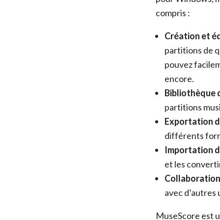
compris :
Création et éd
partitions de q
pouvez facilem
encore.
Bibliothèque d
partitions mus
Exportation d
différents for
Importation de
et les converti
Collaboration 
avec d’autres u
MuseScore est un 