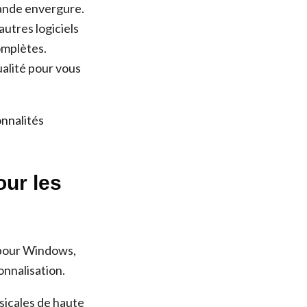
grande envergure.
autres logiciels
omplètes.
alité pour vous
onnalités
our les
 pour Windows,
onnalisation.
sicales de haute