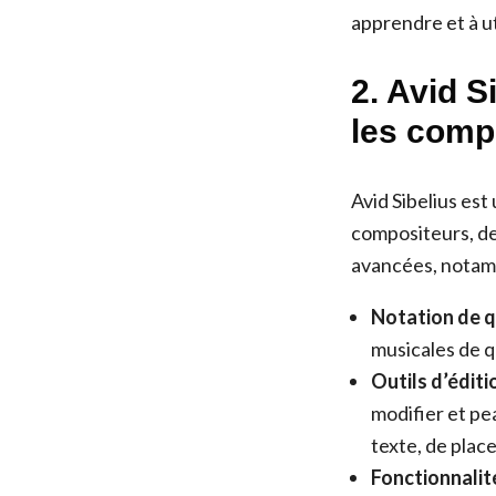
apprendre et à ut
2. Avid S
les comp
Avid Sibelius est
compositeurs, de
avancées, notam
Notation de q
musicales de q
Outils d’éditi
modifier et pea
texte, de plac
Fonctionnalité