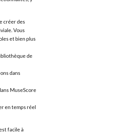
 créer des
iviale. Vous
les et bien plus
ibliothèque de
ions dans
 dans MuseScore
er en temps réel
st facile à