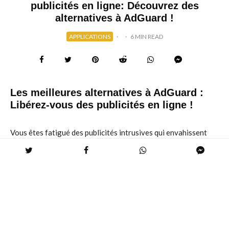
publicités en ligne: Découvrez des
alternatives à AdGuard !
APPLICATIONS
·
·
6 MIN READ
Les meilleures alternatives à AdGuard :
Libérez-vous des publicités en ligne !
Vous êtes fatigué des publicités intrusives qui envahissent
votre expérience de navigation ? Vous avez peut-être
entendu parler d’AdGuard, un bloqueur de publicité réputé,
mais vous cherchez des alternatives pour vos besoins
spécifiques ? Ne cherchez plus ! Cet article vous guidera à
travers les meilleures alternatives à AdGuard, vous
permettant de choisir l’option idéale pour vous débarrasser
des publicités et profiter d’une navigation en ligne plus fluide