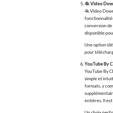
4k Video Dow
4k Video Down
fonctionnalité
conversion de v
disponible po
Une option idé
pour télécharg
YouTube By C
YouTube By Cli
simple et intui
formats, y co
supplémentaire
entières. Il e
Un choix perfo