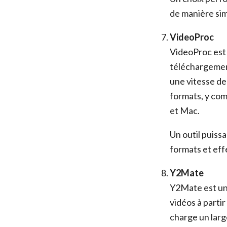
de manière sim
VideoProc
VideoProc est 
téléchargement
une vitesse de
formats, y com
et Mac.
Un outil puissa
formats et eff
Y2Mate
Y2Mate est un 
vidéos à parti
charge un larg