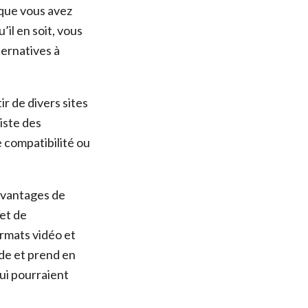
 que vous avez
’il en soit, vous
ternatives à
r de divers sites
iste des
 compatibilité ou
 avantages de
et de
ormats vidéo et
ide et prend en
qui pourraient