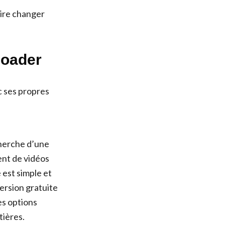
aire changer
loader
c ses propres
cherche d’une
ment de vidéos
 est simple et
version gratuite
es options
tières.