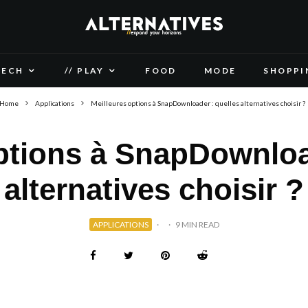
TECH
// PLAY
FOOD
MODE
SHOPPI
Home
Applications
Meilleures options à SnapDownloader : quelles alternatives choisir ?
ptions à SnapDownloa
alternatives choisir ?
APPLICATIONS
·
·
9 MIN READ