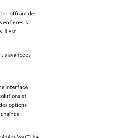
er, offrant des
 entières, la
. Il est
 plus avancées
ne interface
solutions et
des options
s chaînes
s vidéos YouTube