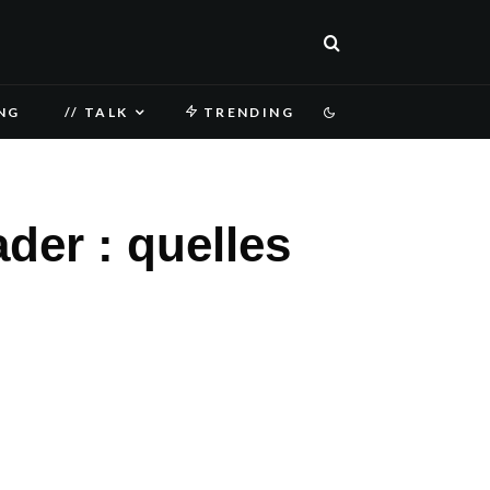
NG
// TALK
TRENDING
der : quelles