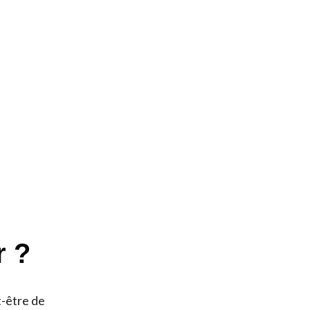
r ?
-être de