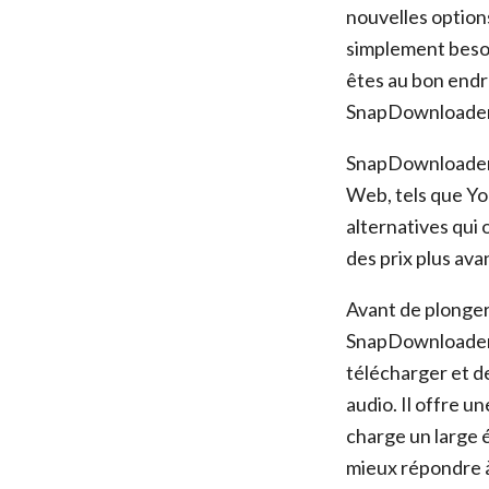
nouvelles option
simplement besoin
êtes au bon endro
SnapDownloader d
SnapDownloader e
Web, tels que Yo
alternatives qui
des prix plus av
Avant de plonger
SnapDownloader.
télécharger et d
audio. Il offre u
charge un large é
mieux répondre à