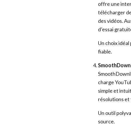
offre une inte
télécharger de
des vidéos. Au
d’essai gratuit
Un choix idéal
fiable.
SmoothDown
SmoothDownloa
charge YouTube
simple et intu
résolutions e
Un outil polyv
source.