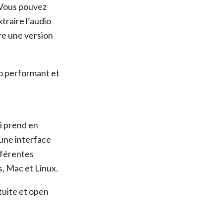
 Vous pouvez
traire l’audio
re une version
éo performant et
i prend en
 une interface
fférentes
, Mac et Linux.
tuite et open