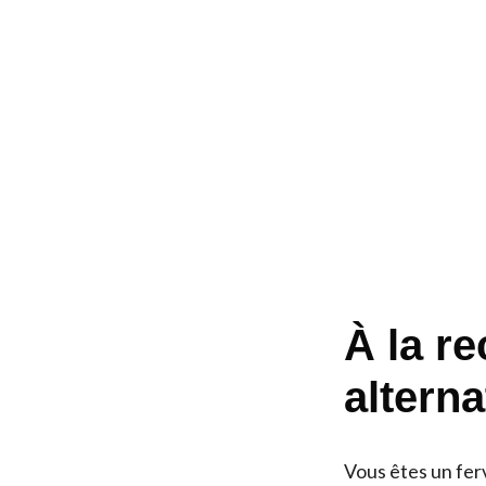
À la r
altern
Vous êtes un fe