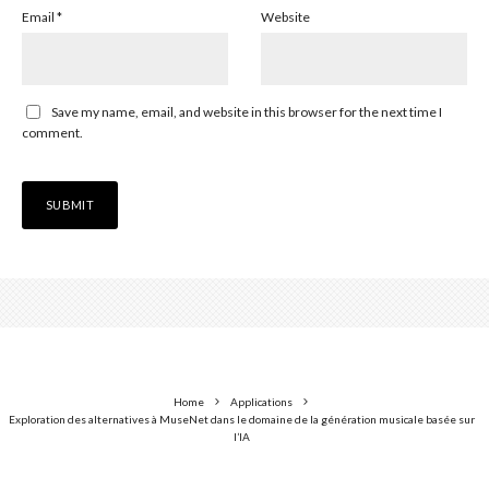
Email
*
Website
Save my name, email, and website in this browser for the next time I
comment.
Home
Applications
Exploration des alternatives à MuseNet dans le domaine de la génération musicale basée sur
l’IA