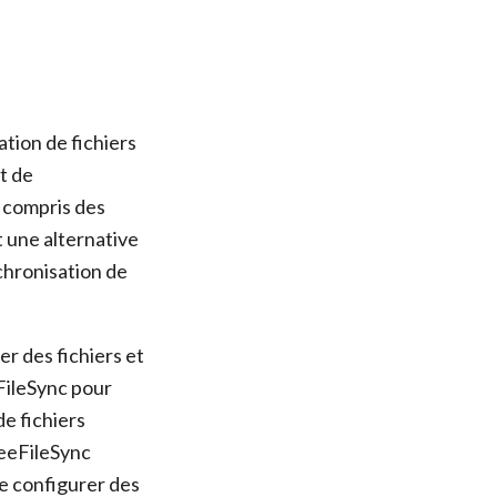
ation de fichiers
t de
y compris des
t une alternative
chronisation de
r des fichiers et
eFileSync pour
e fichiers
reeFileSync
de configurer des