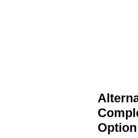
Altern
Comple
Option