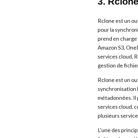
3. Rclone
Rclone est un ou
pour la synchroni
prend en charge
Amazon S3, OneDr
services cloud, R
gestion de fichie
Rclone est un out
synchronisation b
métadonnées. Il p
services cloud, c
plusieurs service
L’une des princip