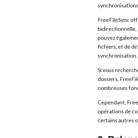
synchronisations
FreeFileSync off
bidirectionnelle,
pouvez également
fichiers, et de d
synchronisation.
Si vous recherche
dossiers, FreeFil
nombreuses foncti
Cependant, FreeF
opérations de cop
certains autres o