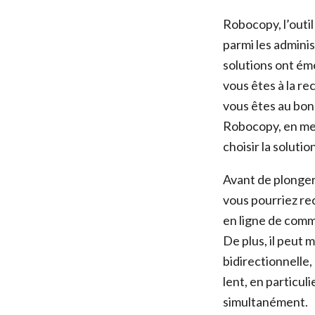
Robocopy, l’outil
parmi les adminis
solutions ont ém
vous êtes à la re
vous êtes au bon 
Robocopy, en mett
choisir la solutio
Avant de plonger
vous pourriez re
en ligne de comm
De plus, il peut
bidirectionnelle,
lent, en particul
simultanément.