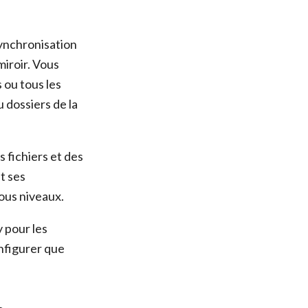
synchronisation
miroir. Vous
 ou tous les
u dossiers de la
 fichiers et des
t ses
tous niveaux.
 pour les
onfigurer que