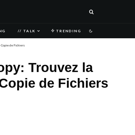
NG
// TALK
TRENDING
 Copie de Fichiers
opy: Trouvez la
Copie de Fichiers