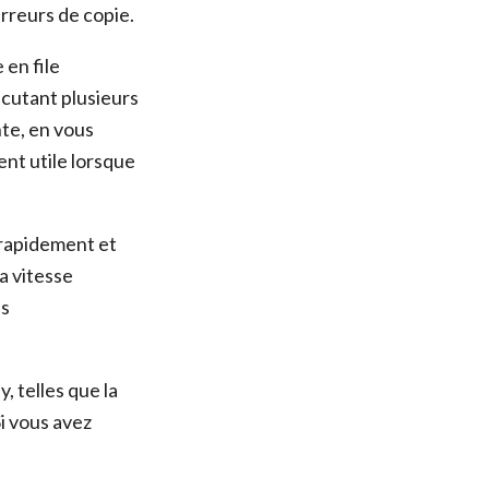
 erreurs de copie.
 en file
écutant plusieurs
nte, en vous
nt utile lorsque
 rapidement et
a vitesse
es
 telles que la
Si vous avez