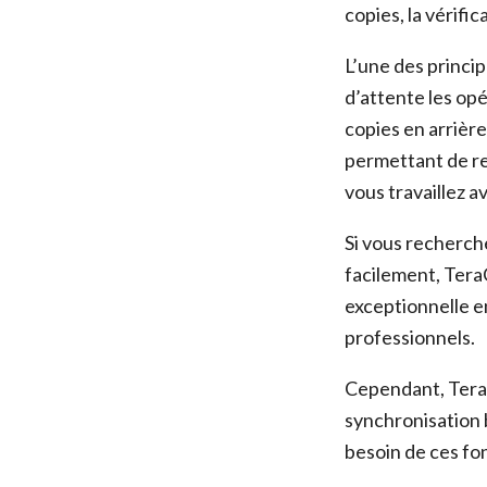
copies, la vérific
L’une des princip
d’attente les op
copies en arrièr
permettant de re
vous travaillez a
Si vous recherch
facilement, TeraC
exceptionnelle en
professionnels.
Cependant, TeraC
synchronisation b
besoin de ces fon