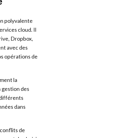
e
on polyvalente
rvices cloud. Il
ive, Dropbox,
ent avec des
os opérations de
mment la
a gestion des
différents
données dans
conflits de