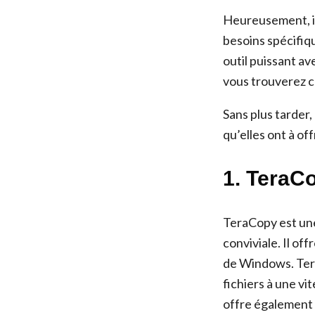
Heureusement, il
besoins spécifiqu
outil puissant a
vous trouverez c
Sans plus tarder
qu’elles ont à offr
1. TeraCo
TeraCopy est une
conviviale. Il off
de Windows. Tera
fichiers à une v
offre également 