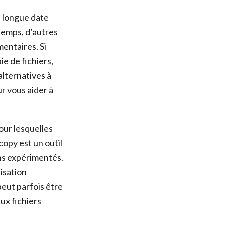
e longue date
 temps, d’autres
entaires. Si
e de fichiers,
alternatives à
r vous aider à
our lesquelles
opy est un outil
ins expérimentés.
isation
peut parfois être
eux fichiers