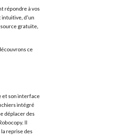
nt répondre à vos
intuitive, d’un
 source gratuite,
 découvrons ce
 et son interface
fichiers intégré
e déplacer des
Robocopy. Il
la reprise des