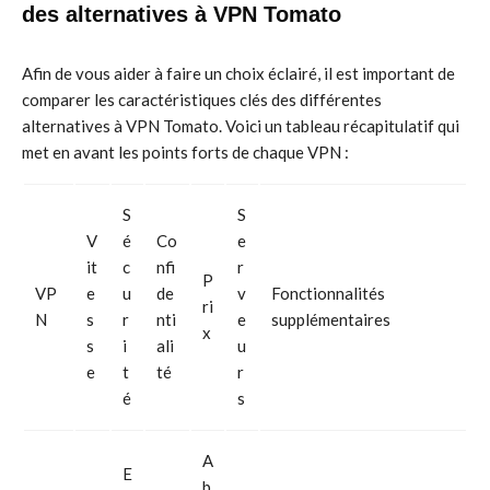
des alternatives à VPN Tomato
Afin de vous aider à faire un choix éclairé, il est important de
comparer les caractéristiques clés des différentes
alternatives à VPN Tomato. Voici un tableau récapitulatif qui
met en avant les points forts de chaque VPN :
S
S
V
é
Co
e
it
c
nfi
r
P
VP
e
u
de
v
Fonctionnalités
ri
N
s
r
nti
e
supplémentaires
x
s
i
ali
u
e
t
té
r
é
s
A
E
b