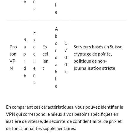
e
n
l
t
e
A
E
b
R
x
o
1
Pro
a
c
Ex
Serveurs basés en Suisse,
r
7
ton
p
e
cel
cryptage de pointe,
d
0
VP
i
ll
len
politique de non-
a
0
N
d
e
t
journalisation stricte
b
+
e
n
l
t
e
En comparant ces caractéristiques, vous pouvez identifier le
VPN qui correspond le mieux à vos besoins spécifiques en
matière de vitesse, de sécurité, de confidentialité, de prix et
de fonctionnalités supplémentaires.