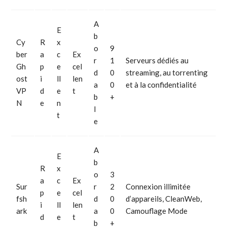
A
E
b
Cy
R
x
o
9
ber
a
c
Ex
r
1
Serveurs dédiés au
Gh
p
e
cel
d
0
streaming, au torrenting
ost
i
ll
len
a
0
et à la confidentialité
VP
d
e
t
b
+
N
e
n
l
t
e
A
E
b
R
x
o
3
a
c
Ex
Sur
r
2
Connexion illimitée
p
e
cel
fsh
d
0
d’appareils, CleanWeb,
i
ll
len
ark
a
0
Camouflage Mode
d
e
t
b
+