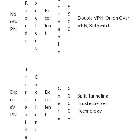
R
x
o
5
a
c
Ex
No
r
5
p
e
cel
Double VPN, Onion Over
rdV
d
0
i
ll
len
VPN, Kill Switch
PN
a
0
d
e
t
b
+
e
n
l
t
e
T
r
E
è
x
C
3
Exp
s
c
Ex
h
0
Split Tunneling,
res
r
e
cel
è
0
TrustedServer
sV
a
ll
len
r
0
Technology
PN
p
e
t
e
+
i
n
d
t
e