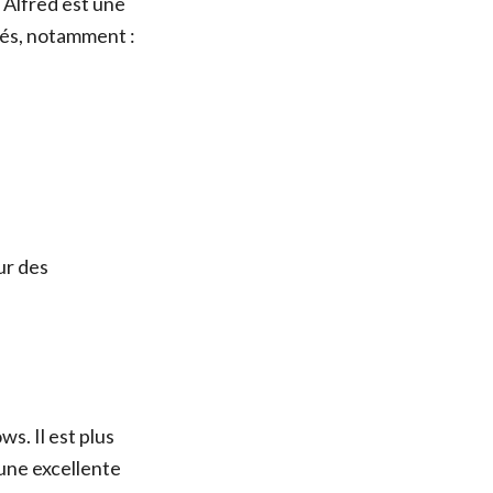
. Alfred est une
tés, notamment :
ur des
s. Il est plus
 une excellente