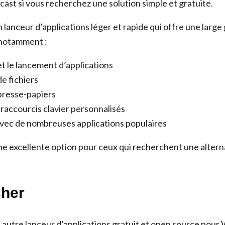
cast si vous recherchez une solution simple et gratuite.
n lanceur d’applications léger et rapide qui offre une larg
 notamment :
t le lancement d’applications
e fichiers
presse-papiers
 raccourcis clavier personnalisés
avec de nombreuses applications populaires
ne excellente option pour ceux qui recherchent une alterna
cher
 autre lanceur d’applications gratuit et open source pour 