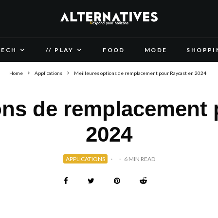
TECH
// PLAY
FOOD
MODE
SHOPPI
Home
Applications
Meilleures options de remplacement pour Raycast en 2024
ions de remplacement 
2024
APPLICATIONS
·
·
6 MIN READ