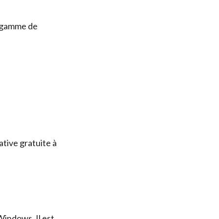
e gamme de
tive gratuite à
Windows. Il est