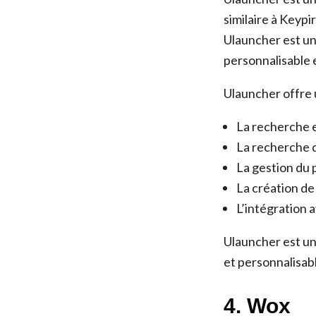
similaire à Keypi
Ulauncher est un
personnalisable e
Ulauncher offre 
La recherche e
La recherche d
La gestion du 
La création de
L’intégration 
Ulauncher est un
et personnalisab
4. Wox