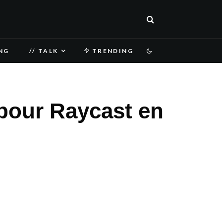
NG
// TALK
TRENDING
pour Raycast en