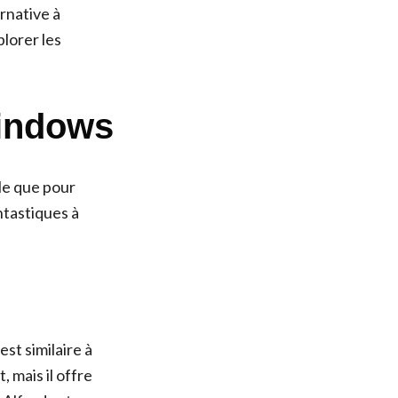
ernative à
lorer les
Windows
ble que pour
ntastiques à
st similaire à
, mais il offre