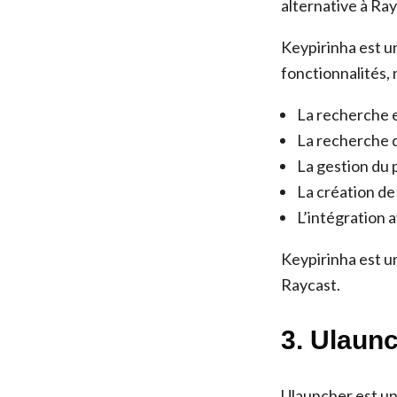
alternative à Ray
Keypirinha est u
fonctionnalités,
La recherche e
La recherche d
La gestion du 
La création de
L’intégration 
Keypirinha est u
Raycast.
3. Ulaun
Ulauncher est un