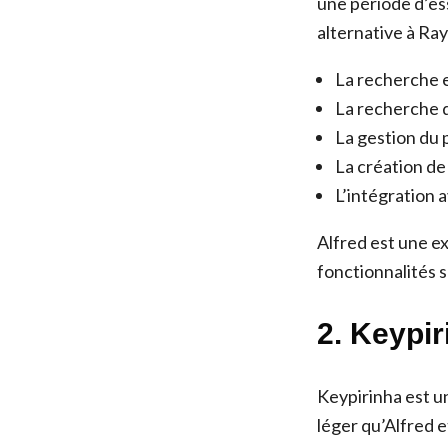
une période d’ess
alternative à Ra
La recherche e
La recherche d
La gestion du 
La création de
L’intégration 
Alfred est une ex
fonctionnalités 
2. Keypir
Keypirinha est un
léger qu’Alfred e