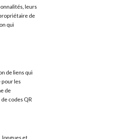
onnalités, leurs
propriétaire de
on qui
n de liens qui
 pour les
me de
on de codes QR
L longues et