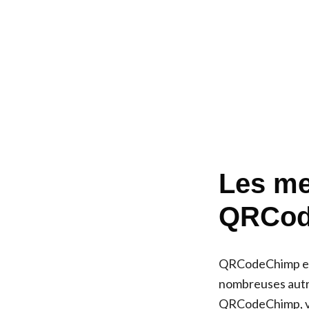
Les mei
QRCod
QRCodeChimp est 
nombreuses autre
QRCodeChimp, vou