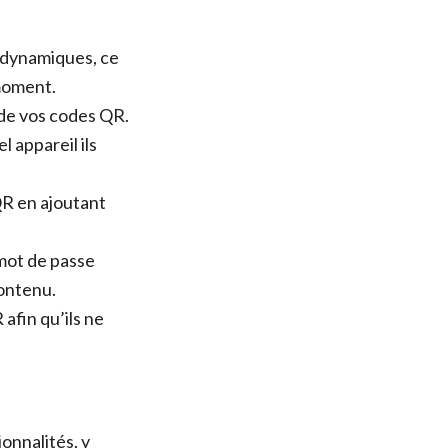
dynamiques, ce
 moment.
de vos codes QR.
 appareil ils
R en ajoutant
mot de passe
ontenu.
afin qu’ils ne
nnalités, y