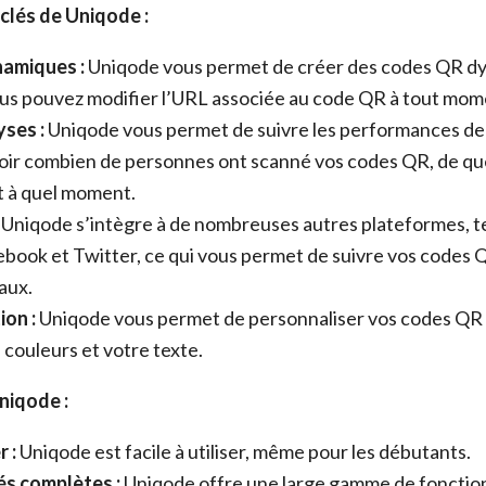
clés de Uniqode :
amiques :
Uniqode vous permet de créer des codes QR dy
ous pouvez modifier l’URL associée au code QR à tout mom
yses :
Uniqode vous permet de suivre les performances de
ir combien de personnes ont scanné vos codes QR, de quel
t à quel moment.
Uniqode s’intègre à de nombreuses autres plateformes, t
ebook et Twitter, ce qui vous permet de suivre vos codes 
aux.
ion :
Uniqode vous permet de personnaliser vos codes QR 
 couleurs et votre texte.
niqode :
r :
Uniqode est facile à utiliser, même pour les débutants.
és complètes :
Uniqode offre une large gamme de fonction