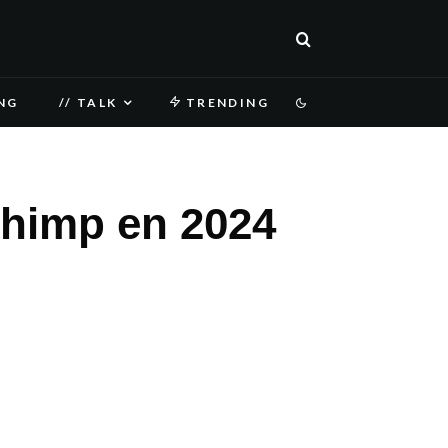
NG
// TALK
TRENDING
Chimp en 2024