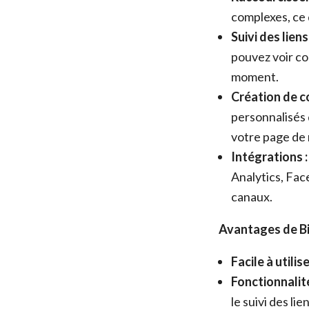
complexes, ce q
Suivi des liens 
pouvez voir co
moment.
Création de c
personnalisés q
votre page de 
Intégrations :
Analytics, Fac
canaux.
Avantages de Bit
Facile à utilise
Fonctionnalit
le suivi des li