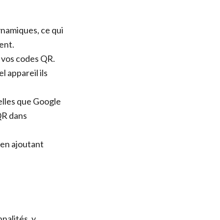
namiques, ce qui
ent.
 vos codes QR.
 appareil ils
elles que Google
QR dans
en ajoutant
nalités, y