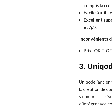
compris la cré
Facile à utilise
Excellent supp
et 7j/7.
Inconvénients d
Prix :
QR TIGER 
3.
Uniqo
Uniqode (ancien
la création de co
y compris la créa
d’intégrer vos co