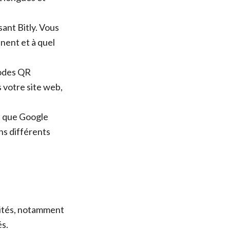
sant Bitly. Vous
nnent et à quel
codes QR
s votre site web,
s que Google
ns différents
lités, notamment
és.