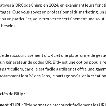
natives à QRCodeChimp en 2024, en examinant leurs foncti
antages. Que vous soyez un professionnel du marketing, un 
 ou un particulier, vous trouverez certainement une soluti
 besoins.
vice de raccourcissement d’URL et une plateforme de gestio
un générateur de codes QR. Bitly est une option populaire
 particuliers, car elle est facile à utiliser et offre une gam
notamment le suivi des liens, le partage social et la créati
lés de Bitly :
ment d’URL :
Bitly permet de raccourcir facilement les UR