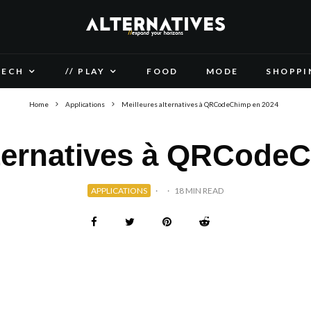
TECH
// PLAY
FOOD
MODE
SHOPPI
Home
Applications
Meilleures alternatives à QRCodeChimp en 2024
lternatives à QRCode
APPLICATIONS
·
·
18 MIN READ