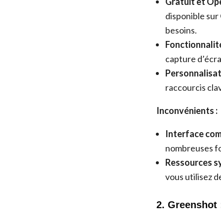
Gratuit et Op
disponible sur 
besoins.
Fonctionnalit
capture d’écra
Personnalisat
raccourcis clav
Inconvénients :
Interface com
nombreuses fon
Ressources s
vous utilisez 
2. Greenshot :