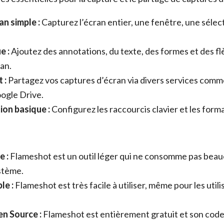
n simple :
Capturez l’écran entier, une fenêtre, une sélec
e :
Ajoutez des annotations, du texte, des formes et des fl
an.
 :
Partagez vos captures d’écran via divers services comm
ogle Drive.
ion basique :
Configurez les raccourcis clavier et les forma
e :
Flameshot est un outil léger qui ne consomme pas bea
stème.
le :
Flameshot est très facile à utiliser, même pour les util
en Source :
Flameshot est entièrement gratuit et son code