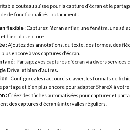
itable couteau suisse pour la capture d’écran et le partage 
ude de fonctionnalités, notamment :
n flexible :
Capturez l’écran entier, une fenêtre, une sélec
 et bien plus encore.
e :
Ajoutez des annotations, du texte, des formes, des flè
n plus encore à vos captures d’écran.
ntané :
Partagez vos captures d’écran via divers services
e Drive, et bien d’autres.
ion :
Configurez les raccourcis clavier, les formats de fichie
e partage et bien plus encore pour adapter ShareX à votre f
n :
Créez des tâches automatisées pour capturer et part
t des captures d’écran à intervalles réguliers.