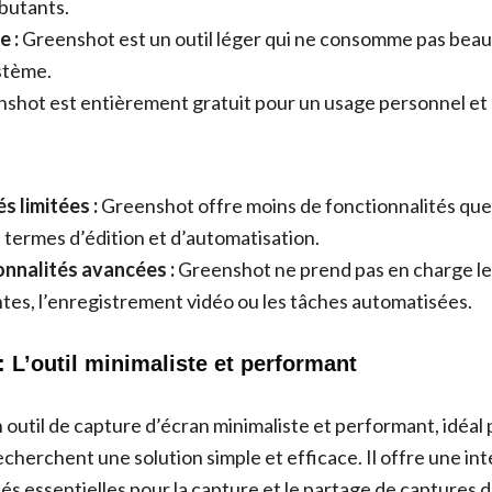
ébutants.
e :
Greenshot est un outil léger qui ne consomme pas bea
stème.
shot est entièrement gratuit pour un usage personnel et
s limitées :
Greenshot offre moins de fonctionnalités que
termes d’édition et d’automatisation.
onnalités avancées :
Greenshot ne prend pas en charge le
ntes, l’enregistrement vidéo ou les tâches automatisées.
: L’outil minimaliste et performant
outil de capture d’écran minimaliste et performant, idéal 
recherchent une solution simple et efficace. Il offre une in
és essentielles pour la capture et le partage de captures d