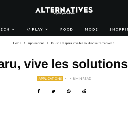
TECH
// PLAY
FOOD
MODE
SHOPPI
Home
Applications
Puush a disparu, vive les solutions alternatives !
ru, vive les solutions 
APPLICATIONS
·
·
8 MIN READ