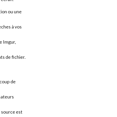
tion ou une
èches à vos
e Imgur,
ts de fichier.
ucoup de
isateurs
 source est