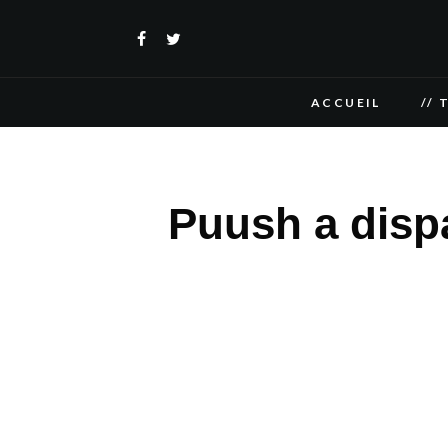
ACCUEIL
// 
Puush a dispa