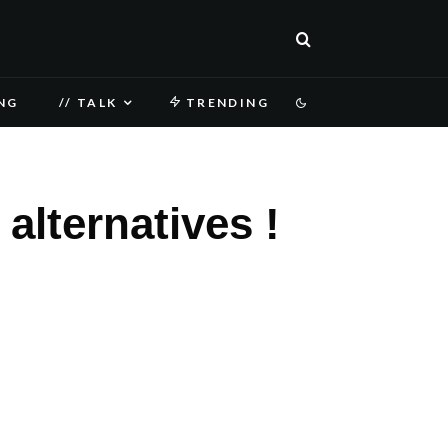
NG
// TALK
TRENDING
alternatives !