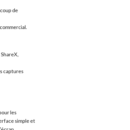
ucoup de
 commercial.
 ShareX,
s captures
pour les
terface simple et
’écran.