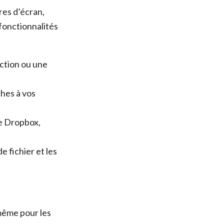
res d’écran,
 fonctionnalités
ection ou une
ches à vos
e Dropbox,
e fichier et les
 même pour les