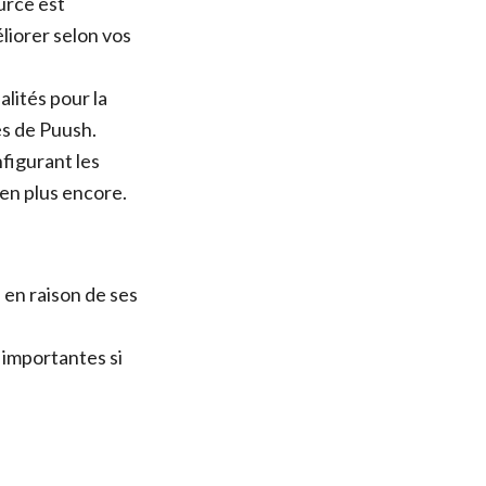
urce est
éliorer selon vos
lités pour la
és de Puush.
figurant les
ien plus encore.
 en raison de ses
importantes si