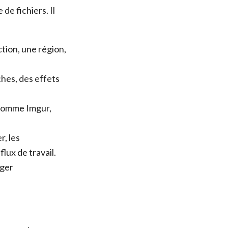
de fichiers. Il
tion, une région,
ches, des effets
 comme Imgur,
r, les
lux de travail.
ager