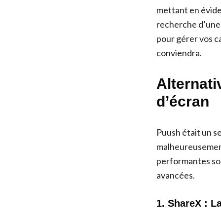
mettant en évide
recherche d’une 
pour gérer vos c
conviendra.
Alternati
d’écran
Puush était un s
malheureusement
performantes son
avancées.
1. ShareX : L