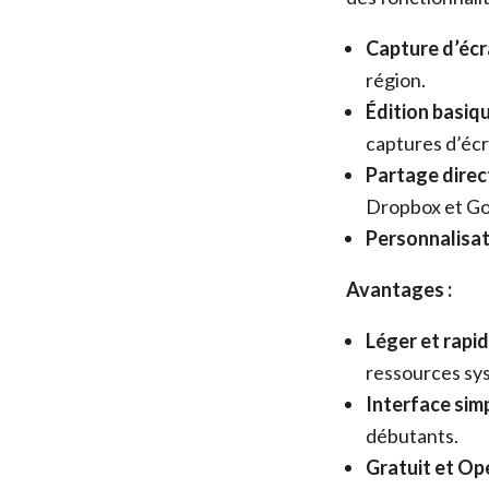
Capture d’écra
région.
Édition basiqu
captures d’écr
Partage direct
Dropbox et Go
Personnalisat
Avantages :
Léger et rapid
ressources sy
Interface simp
débutants.
Gratuit et Op