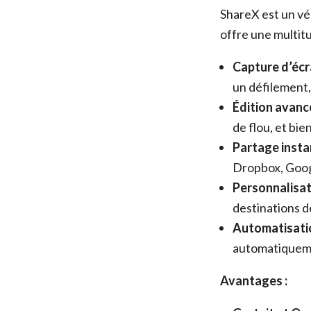
ShareX est un vér
offre une multit
Capture d’écra
un défilement,
Édition avancé
de flou, et bie
Partage insta
Dropbox, Googl
Personnalisat
destinations d
Automatisatio
automatiquemen
Avantages :