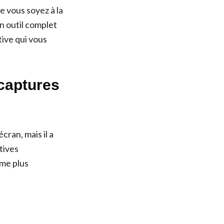
e vous soyez à la
n outil complet
ive qui vous
 captures
ran, mais il a
tives
ême plus