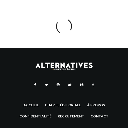
Home
Applications
Les meilleures options à la place de TripShock en 2024
Les meilleures options à la place de
TripShock en 2024
APPLICATIONS
·
·
8 MIN READ