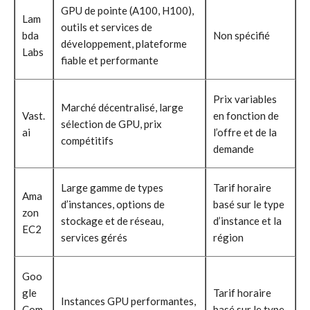
GPU de pointe (A100, H100),
Lam
outils et services de
bda
Non spécifié
développement, plateforme
Labs
fiable et performante
Prix variables
Marché décentralisé, large
Vast.
en fonction de
sélection de GPU, prix
ai
l’offre et de la
compétitifs
demande
Large gamme de types
Tarif horaire
Ama
d’instances, options de
basé sur le type
zon
stockage et de réseau,
d’instance et la
EC2
services gérés
région
Goo
gle
Tarif horaire
Instances GPU performantes,
Com
basé sur le type