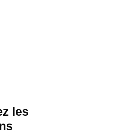
z les
ans