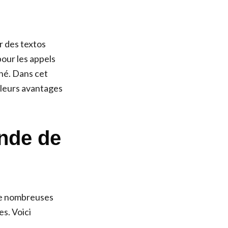
r des textos
pour les appels
ché. Dans cet
c leurs avantages
onde de
 De nombreuses
s. Voici