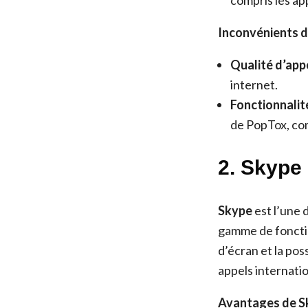
compris les app
Inconvénients d
Qualité d’appe
internet.
Fonctionnalité
de PopTox, com
2. Skype 
Skype
est l’une 
gamme de fonction
d’écran et la pos
appels internatio
Avantages de S