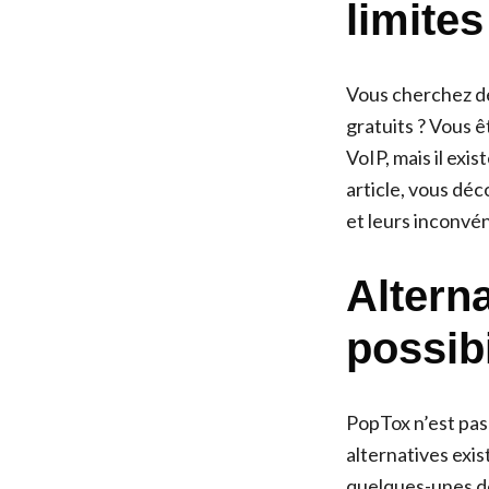
limites
Vous cherchez de
gratuits ? Vous 
VoIP, mais il ex
article, vous déc
et leurs inconvén
Altern
possibi
PopTox n’est pas 
alternatives exi
quelques-unes de