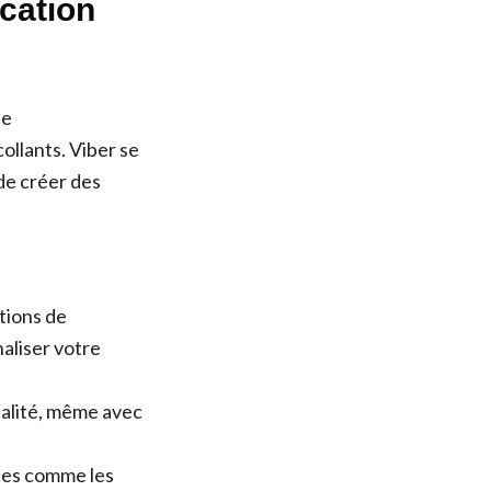
ication
de
collants. Viber se
 de créer des
tions de
aliser votre
ualité, même avec
tes comme les