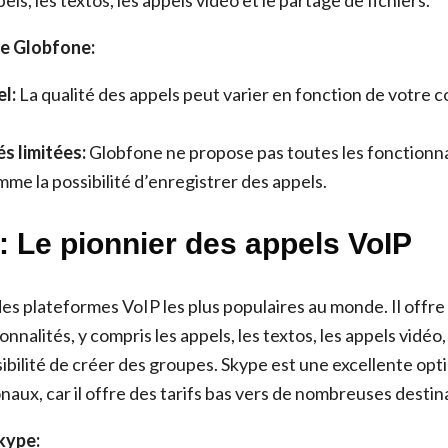
els, les textos, les appels vidéo et le partage de fichiers.
e Globfone:
l:
La qualité des appels peut varier en fonction de votre 
s limitées:
Globfone ne propose pas toutes les fonctionn
me la possibilité d’enregistrer des appels.
: Le pionnier des appels VoIP
des plateformes VoIP les plus populaires au monde. Il offre
nalités, y compris les appels, les textos, les appels vidéo,
sibilité de créer des groupes. Skype est une excellente opt
naux, car il offre des tarifs bas vers de nombreuses destin
kype: