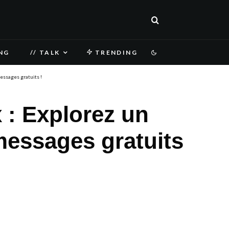
NG
// TALK
TRENDING
essages gratuits !
: Explorez un
messages gratuits