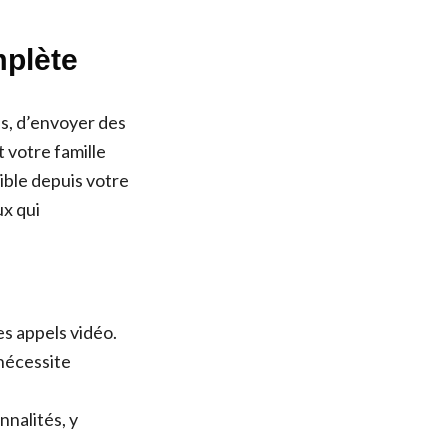
mplète
s, d’envoyer des
t votre famille
ible depuis votre
ux qui
es appels vidéo.
nécessite
nalités, y