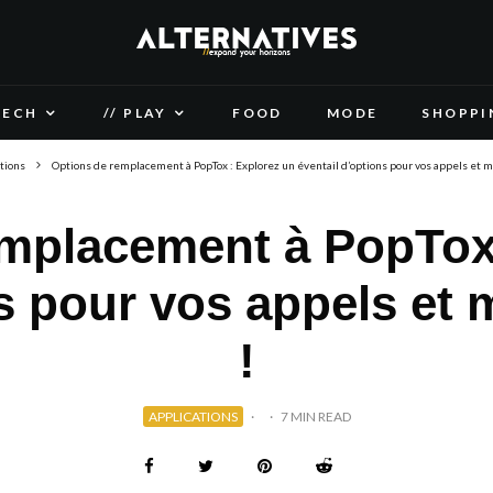
TECH
// PLAY
FOOD
MODE
SHOPPI
tions
Options de remplacement à PopTox : Explorez un éventail d’options pour vos appels et m
emplacement à PopTox 
ns pour vos appels et 
!
APPLICATIONS
·
·
7 MIN READ