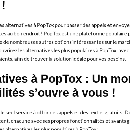
 !
s alternatives à PopTox pour passer des appels et envoye
êtes au bon endroit ! PopTox est une plateforme populaire 
iste de nombreuses autres options intéressantes sur le mar
ouvrirez les alternatives les plus populaires à PopTox, ave
ients, afin de trouver la solution idéale pour vos besoins.
atives à PopTox : Un m
lités s’ouvre à vous !
le seul service à offrir des appels et des textos gratuits.
stent, chacune avec ses propres fonctionnalités et avantage
s alternatives les plus populaires à PopTox :