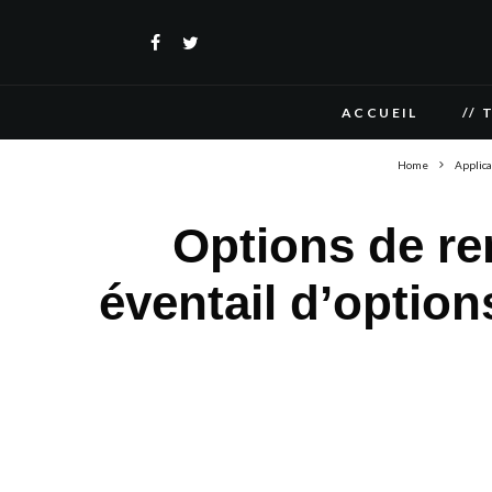
ACCUEIL
// 
Home
Applica
Options de r
éventail d’optio