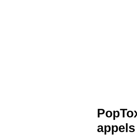
PopTox
appels 