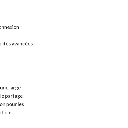
connexion
alités avancées
 une large
 le partage
ion pour les
ations.