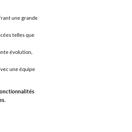
frant une grande
cées telles que
nte évolution,
avec une équipe
fonctionnalités
es.