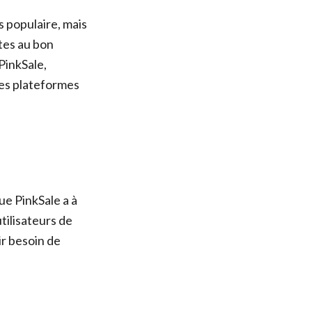
 populaire, mais
tes au bon
 PinkSale,
es plateformes
ue PinkSale a à
tilisateurs de
ir besoin de