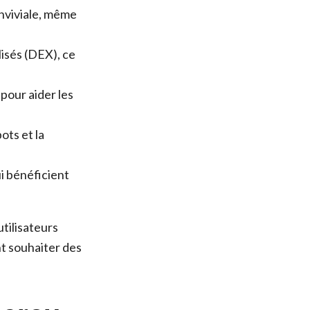
onviviale, même
isés (DEX), ce
pour aider les
ots et la
ui bénéficient
utilisateurs
nt souhaiter des