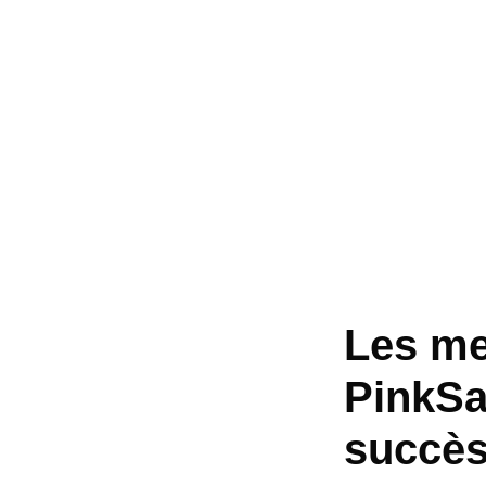
Les mei
PinkSa
succè