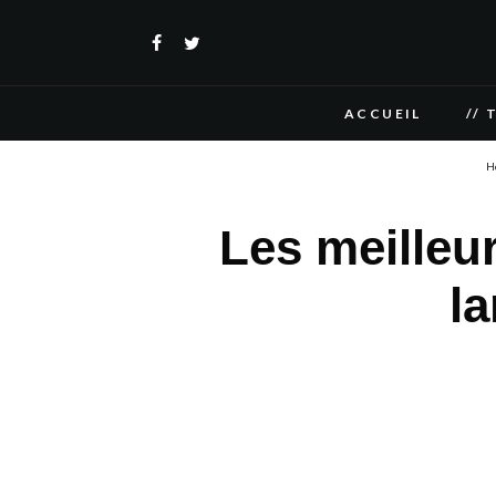
ACCUEIL
// 
H
Les meilleur
l