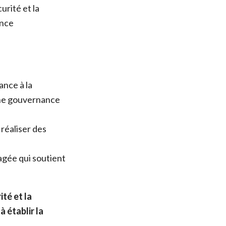
rité et la
ance
nce à la
 une gouvernance
réaliser des
gée qui soutient
té et la
à établir la