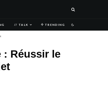
NG
// TALK
TRENDING
t
 : Réussir le
et