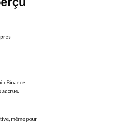
perçu
opres
ain Binance
é accrue.
itive, même pour