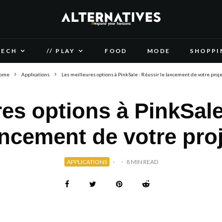
TECH
// PLAY
FOOD
MODE
SHOPPI
ome
Applications
Les meilleures options à PinkSale : Réussir le lancement de votre proje
es options à PinkSale
ancement de votre proj
APPLICATIONS
·
·
8 MIN READ