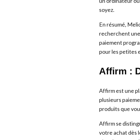
un ordinateur ou
soyez.
En résumé, Melio
recherchent une 
paiement program
pour les petites
Affirm :
Affirm est une p
plusieurs paiemen
produits que vou
Affirm se disting
votre achat dès 