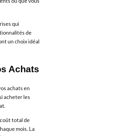
ments où que vous
rises qui
tionnalités de
nt un choix idéal
os Achats
vos achats en
i acheter les
at.
 coût total de
chaque mois. La