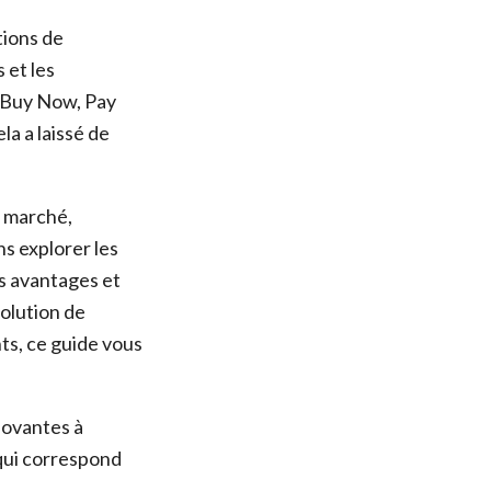
tions de
 et les
“Buy Now, Pay
la a laissé de
e marché,
s explorer les
rs avantages et
olution de
s, ce guide vous
nnovantes à
 qui correspond