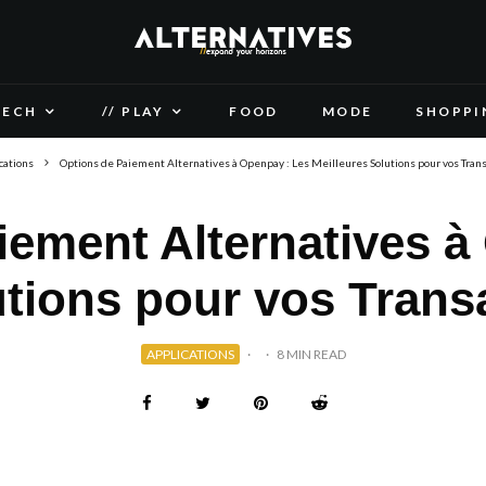
TECH
// PLAY
FOOD
MODE
SHOPPI
cations
Options de Paiement Alternatives à Openpay : Les Meilleures Solutions pour vos Tran
iement Alternatives à
utions pour vos Trans
APPLICATIONS
·
·
8 MIN READ