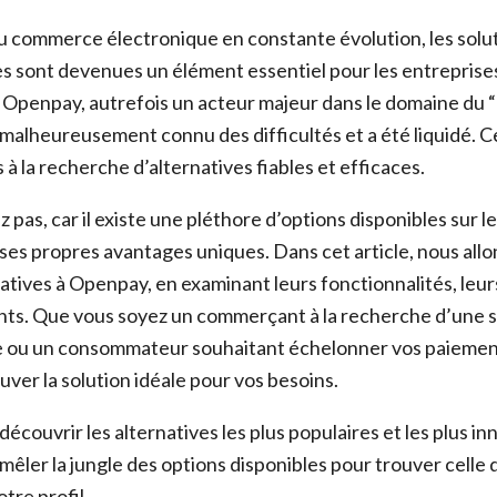
 commerce électronique en constante évolution, les solu
es sont devenues un élément essentiel pour les entreprises
Openpay, autrefois un acteur majeur dans le domaine du 
malheureusement connu des difficultés et a été liquidé. Ce
à la recherche d’alternatives fiables et efficaces.
 pas, car il existe une pléthore d’options disponibles sur l
ses propres avantages uniques. Dans cet article, nous allon
natives à Openpay, en examinant leurs fonctionnalités, leu
nts. Que vous soyez un commerçant à la recherche d’une s
e ou un consommateur souhaitant échelonner vos paiement
ver la solution idéale pour vos besoins.
écouvrir les alternatives les plus populaires et les plus i
mêler la jungle des options disponibles pour trouver celle
tre profil.