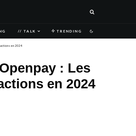
NG
// TALK
TRENDING
sactions en 2024
 Openpay : Les
actions en 2024