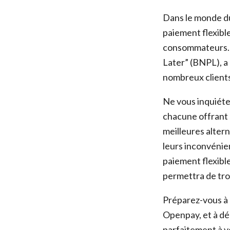
Dans le monde du
paiement flexibl
consommateurs. 
Later” (BNPL), a 
nombreux clients 
Ne vous inquiétez
chacune offrant 
meilleures alter
leurs inconvénie
paiement flexibl
permettra de trou
Préparez-vous à d
Openpay, et à dé
parfaitement à vo