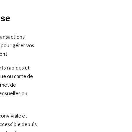
ise
ransactions
e pour gérer vos
ent.
nts rapides et
que ou carte de
ermet de
ensuelles ou
conviviale et
accessible depuis