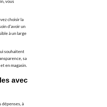
in, vous
vez choisir la
oin d’avoir un
ible à un large
ui souhaitent
ransparence, sa
e et en magasin.
les avec
s dépenses, à