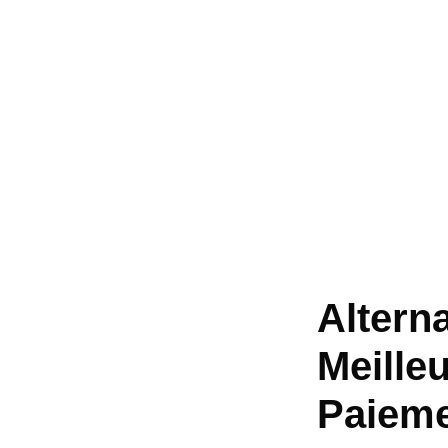
Altern
Meille
Paieme