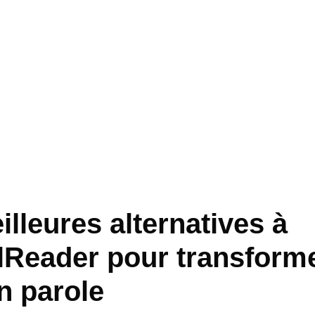
lleures alternatives à
lReader pour transform
n parole