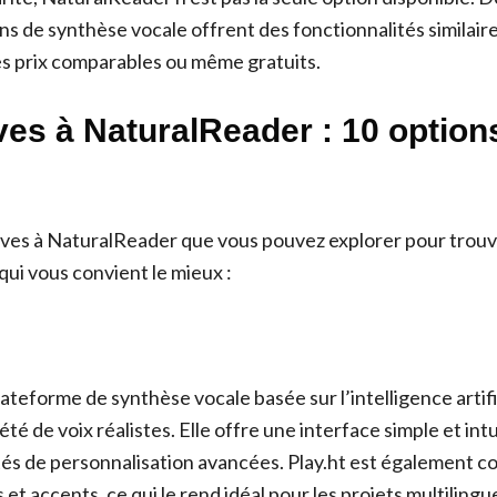
ns de synthèse vocale offrent des fonctionnalités similaire
es prix comparables ou même gratuits.
ves à NaturalReader : 10 option
tives à NaturalReader que vous pouvez explorer pour trouve
qui vous convient le mieux :
lateforme de synthèse vocale basée sur l’intelligence artific
té de voix réalistes. Elle offre une interface simple et intu
tés de personnalisation avancées. Play.ht est également c
 et accents, ce qui le rend idéal pour les projets multilingu