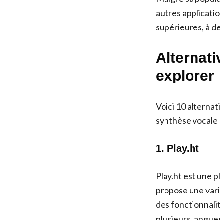
autres applicatio
supérieures, à d
Alternati
explorer
Voici 10 alterna
synthèse vocale 
1. Play.ht
Play.ht est une p
propose une varié
des fonctionnali
plusieurs langues