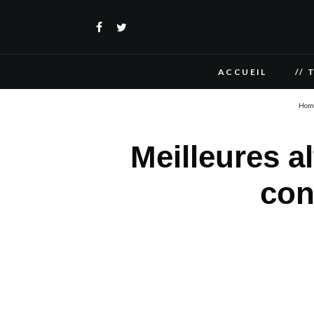
ACCUEIL
// 
Hom
Meilleures a
con