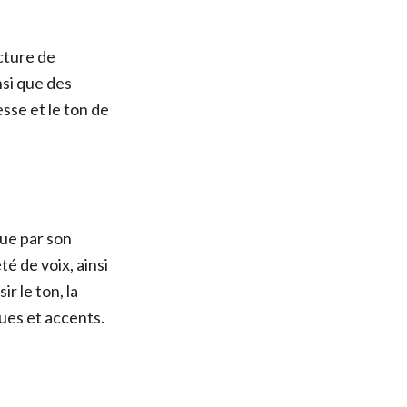
cture de
nsi que des
esse et le ton de
gue par son
é de voix, ainsi
r le ton, la
ues et accents.