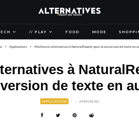
TECH
// PLAY
FOOD
MODE
SHOPPI
e
Applications
Meilleures alternatives à NaturalReader pour la conversion de texte en a
lternatives à NaturalR
version de texte en a
APPLICATIONS
·
·
6 MIN READ