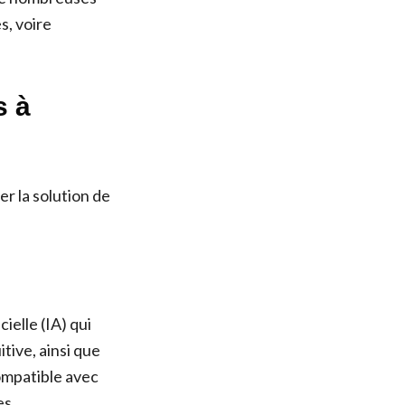
s, voire
s à
r la solution de
ielle (IA) qui
itive, ainsi que
ompatible avec
es.