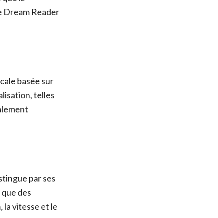
Voice Dream Reader
cale basée sur
lisation, telles
galement
stingue par ses
i que des
 la vitesse et le