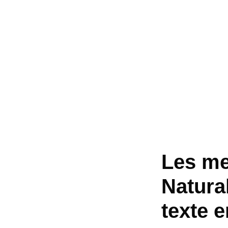
Les mei
Natura
texte e