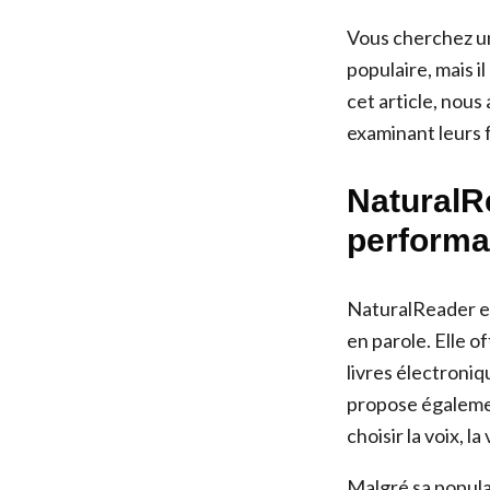
Vous cherchez un
populaire, mais i
cet article, nous
examinant leurs 
NaturalRe
performa
NaturalReader es
en parole. Elle o
livres électroni
propose également
choisir la voix, la
Malgré sa popula