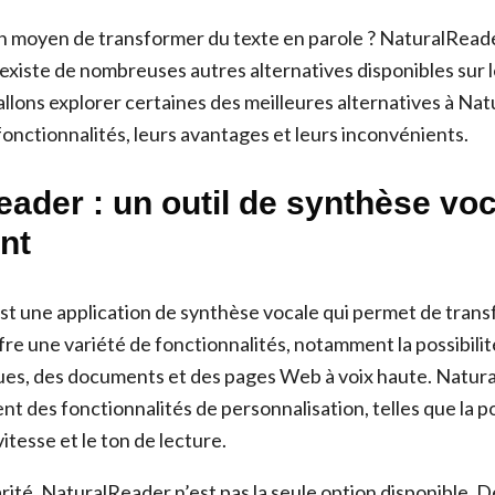
 moyen de transformer du texte en parole ? NaturalReade
l existe de nombreuses autres alternatives disponibles sur
 allons explorer certaines des meilleures alternatives à Na
fonctionnalités, leurs avantages et leurs inconvénients.
ader : un outil de synthèse vo
nt
t une application de synthèse vocale qui permet de trans
ffre une variété de fonctionnalités, notamment la possibilité
ques, des documents et des pages Web à voix haute. Natur
 des fonctionnalités de personnalisation, telles que la po
 vitesse et le ton de lecture.
rité, NaturalReader n’est pas la seule option disponible.