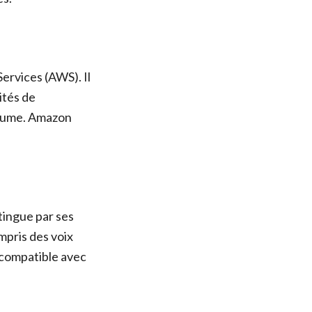
ervices (AWS). Il
ités de
 volume. Amazon
tingue par ses
mpris des voix
 compatible avec