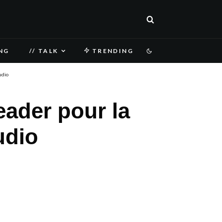
NG
// TALK
TRENDING
udio
eader pour la
udio