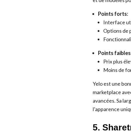
et de modèles po
Points forts:
Interface ut
Options de 
Fonctionnal
Points faibles
Prix plus él
Moins de fon
Yelo est une bon
marketplace avec
avancées. Sa lar
l’apparence uniq
5. Sharet