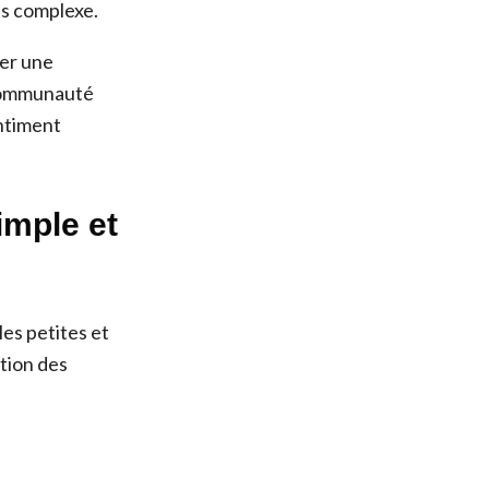
us complexe.
éer une
 communauté
entiment
imple et
les petites et
stion des