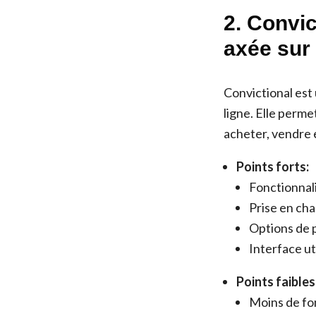
2. Convi
axée sur
Convictional est
ligne. Elle perm
acheter, vendre e
Points forts:
Fonctionnal
Prise en ch
Options de p
Interface ut
Points faibles
Moins de fon