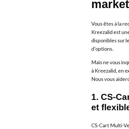
market
Vous êtes à la r
Kreezalid est une
disponibles sur l
d’options.
Mais ne vous inqu
à Kreezalid, en e
Nous vous aideron
1. CS-Car
et flexibl
CS-Cart Multi-Ve