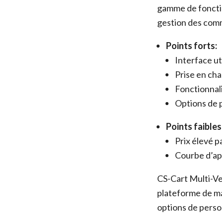
gamme de fonctio
gestion des comm
Points forts:
Interface uti
Prise en ch
Fonctionnal
Options de 
Points faibles
Prix élevé p
Courbe d’ap
CS-Cart Multi-Ve
plateforme de ma
options de person