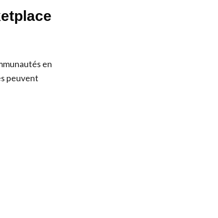
ketplace
communautés en
res peuvent