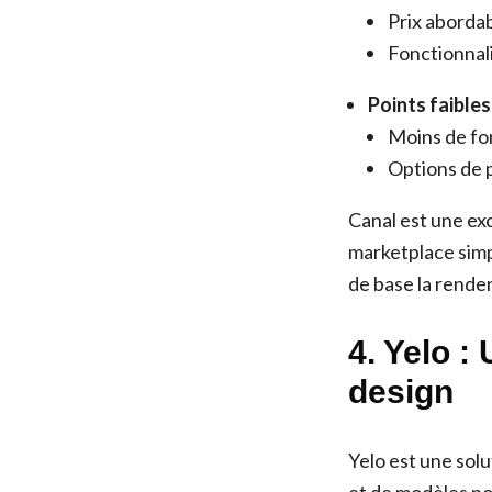
Prix abordab
Fonctionnali
Points faibles
Moins de fon
Options de p
Canal est une ex
marketplace simpl
de base la rende
4. Yelo :
design
Yelo est une solu