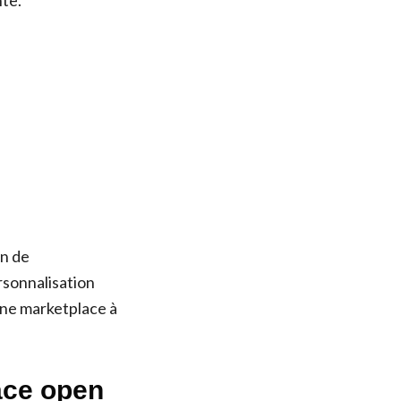
nte.
on de
rsonnalisation
une marketplace à
lace open