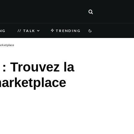
NG
// TALK
TRENDING
marketplace
 : Trouvez la
marketplace