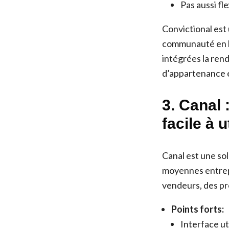
Pas aussi fl
Convictional est
communauté en l
intégrées la ren
d’appartenance 
3. Canal 
facile à u
Canal est une sol
moyennes entrepr
vendeurs, des p
Points forts:
Interface uti