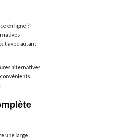
ce en ligne ?
ernatives
tout avec autant
eures alternatives
inconvénients.
.
omplète
re une large