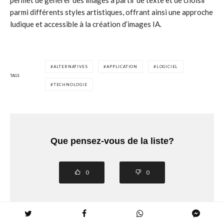
permet de générer des images à partir de texte et de choisir
parmi différents styles artistiques, offrant ainsi une approche
ludique et accessible à la création d’images IA.
ALTERNATIVES
APPLICATION
LOGICIEL
TAGS
TECHNOLOGIE
Que pensez-vous de la liste?
0
0