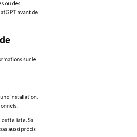
es ou des
ChatGPT avant de
ide
ormations sur le
ne installation.
sionnels.
cette liste. Sa
as aussi précis