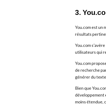
3. You.co
You.com est un m
résultats pertine
You.com s’avère ê
utilisateurs qui
You.com propose d
de recherche par
générer du texte
Bien que You.com
développement et
moins étendue, ce