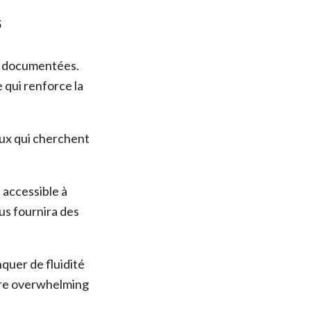
s
et documentées.
 qui renforce la
ceux qui cherchent
n accessible à
ous fournira des
quer de fluidité
être overwhelming