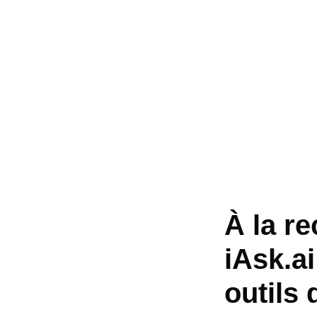
À la re
iAsk.a
outils 