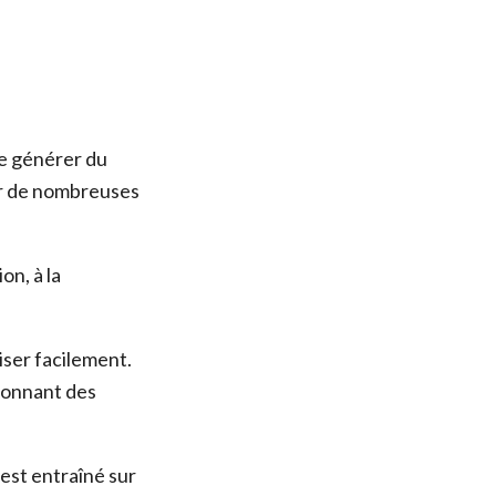
e générer du
our de nombreuses
on, à la
liser facilement.
donnant des
est entraîné sur