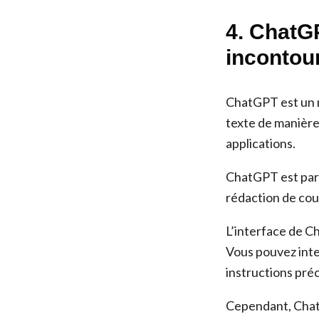
4. ChatGP
incontou
ChatGPT est un m
texte de manière
applications.
ChatGPT est parti
rédaction de cour
L’interface de Ch
Vous pouvez inte
instructions préc
Cependant, ChatG