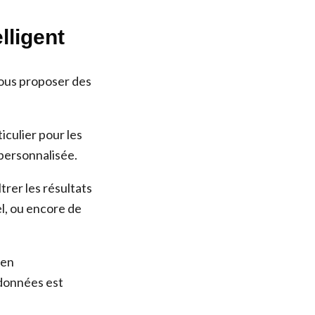
lligent
vous proposer des
iculier pour les
 personnalisée.
trer les résultats
l, ou encore de
 en
 données est