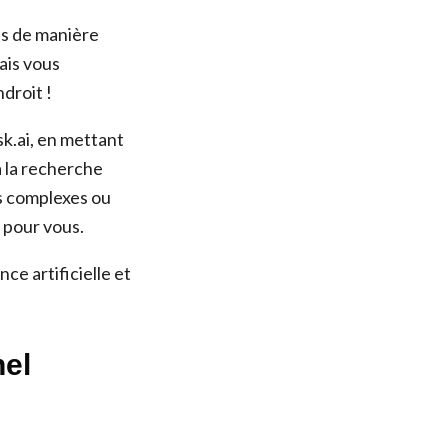
ns de manière
ais vous
droit !
sk.ai, en mettant
à la recherche
s complexes ou
l pour vous.
ce artificielle et
nel