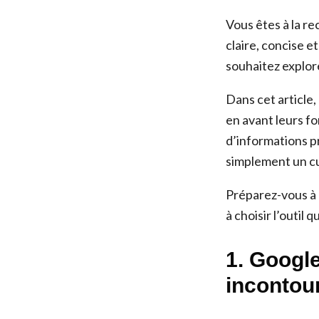
Vous êtes à la r
claire, concise e
souhaitez explore
Dans cet article,
en avant leurs fo
d’informations p
simplement un cur
Préparez-vous à d
à choisir l’outil
1. Google
incontou