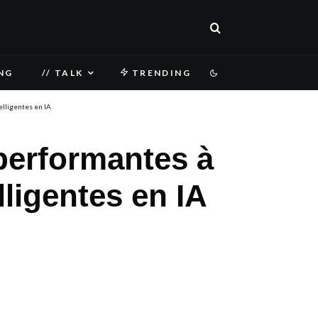
NG
// TALK
TRENDING
elligentes en IA
 performantes à
lligentes en IA