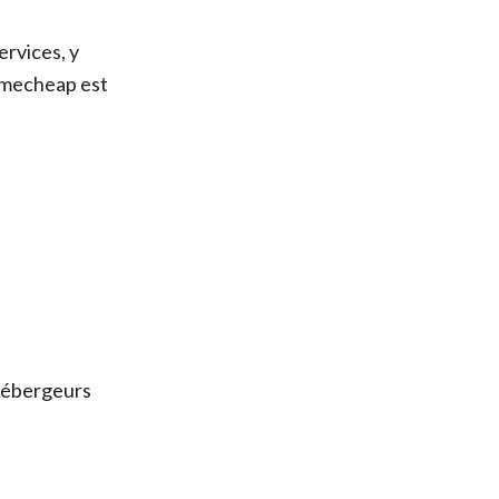
rvices, y
Namecheap est
 hébergeurs