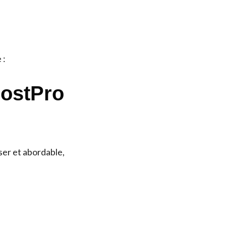
 :
HostPro
ser et abordable,