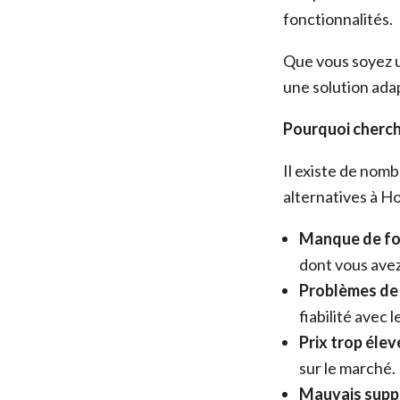
fonctionnalités.
Que vous soyez 
une solution ada
Pourquoi cherch
Il existe de nomb
alternatives à Ho
Manque de fon
dont vous avez
Problèmes de
fiabilité avec 
Prix trop élevé
sur le marché.
Mauvais suppo