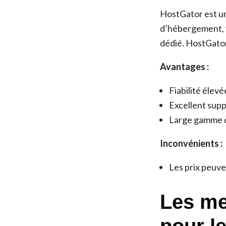
HostGator est u
d’hébergement, 
dédié. HostGator 
Avantages :
Fiabilité élevé
Excellent supp
Large gamme d
Inconvénients :
Les prix peuve
Les me