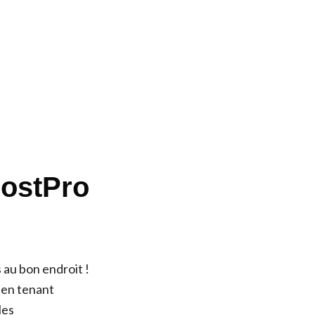
HostPro
 au bon endroit !
, en tenant
les