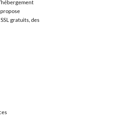
s d’hébergement
r propose
SSL gratuits, des
ces