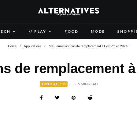
TECH
// PLAY
FOOD
MODE
SHOPPI
Home
Applications
Meilleures options de remplacement à HostPro en 2024
ons de remplacement à
APPLICATIONS
·
·
5 MIN READ