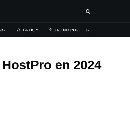
NG
// TALK
TRENDING
 HostPro en 2024