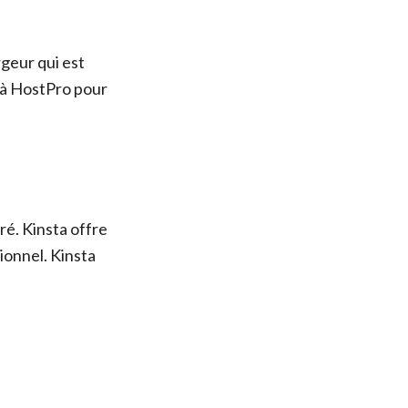
rgeur qui est
 à HostPro pour
é. Kinsta offre
ionnel. Kinsta