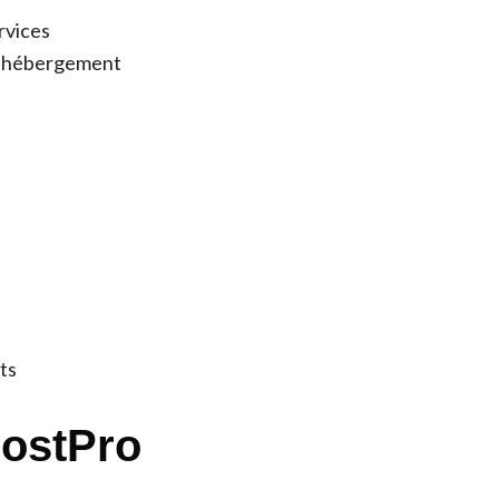
rvices
l’hébergement
ts
HostPro