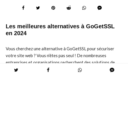
Les meilleures alternatives à GoGetSSL
en 2024
Vous cherchez une alternative à GoGetSSL pour sécuriser
votre site web ? Vous n’êtes pas seul ! De nombreuses
entreprises et organisations recherchent des solutions de
certificat SSL fiables et abordables. GoGetSSL est une option
populaire, mais il existe de nombreuses autres alternatives de
qualité qui peuvent répondre à vos besoins.
Dans ce guide complet, nous allons explorer 10 des meilleures
alternatives à GoGetSSL en 2024. Nous examinerons leurs
fonctionnalités, leurs prix, leurs avantages et leurs
inconvénients, afin de vous aider à choisir la solution qui vous
convient le mieux.