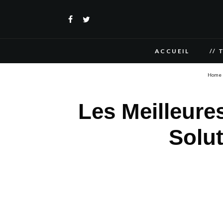
ACCUEIL
// 
Home
Les Meilleure
Solu