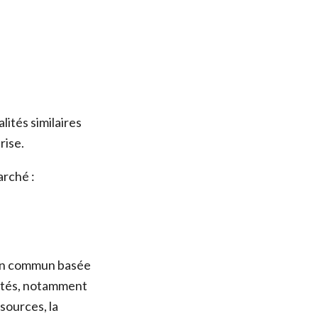
lités similaires
rise.
arché :
s en commun basée
alités, notamment
ssources, la