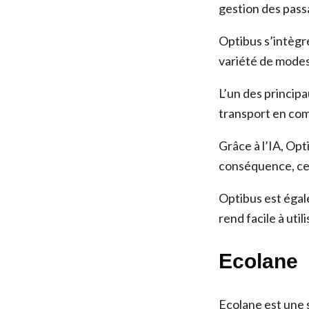
gestion des pass
Optibus s’intègr
variété de modes 
L’un des princip
transport en co
Grâce à l’IA, Opt
conséquence, ce q
Optibus est égale
rend facile à util
Ecolane
Ecolane est une 