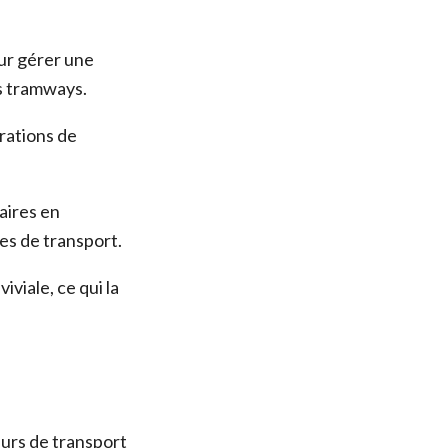
our gérer une
es tramways.
rations de
raires en
ces de transport.
viale, ce qui la
eurs de transport