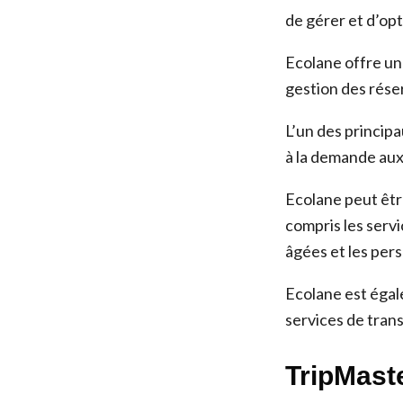
de gérer et d’opt
Ecolane offre une
gestion des réser
L’un des principa
à la demande aux
Ecolane peut être
compris les servi
âgées et les per
Ecolane est égale
services de tran
TripMast