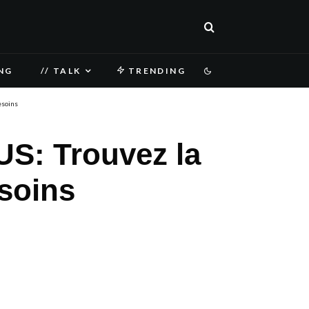
NG
// TALK
TRENDING
esoins
US: Trouvez la
soins