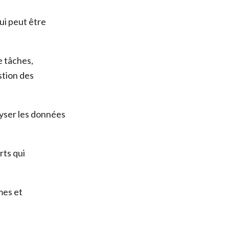
ui peut être
e tâches,
stion des
lyser les données
rts qui
mes et