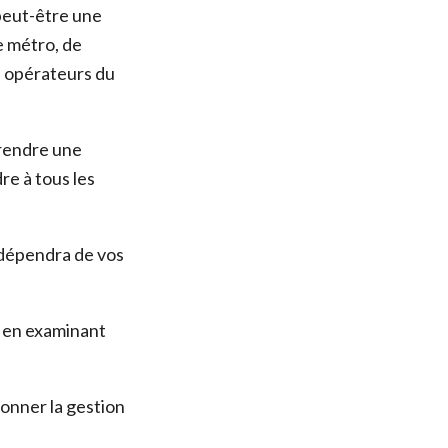
peut-être une
e métro, de
s opérateurs du
prendre une
re à tous les
S dépendra de vos
, en examinant
onner la gestion