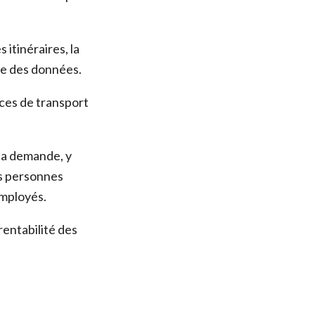
 itinéraires, la
yse des données.
ices de transport
 la demande, y
es personnes
employés.
rentabilité des