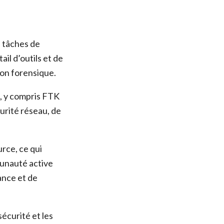
s tâches de
il d’outils et de
tion forensique.
e, y compris FTK
curité réseau, de
rce, ce qui
mmunauté active
ance et de
écurité et les