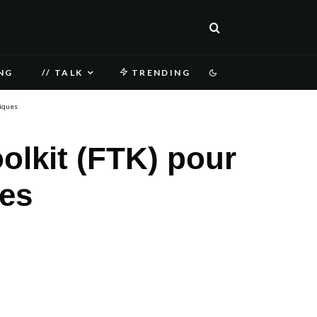
NG
// TALK
TRENDING
riques
oolkit (FTK) pour
es