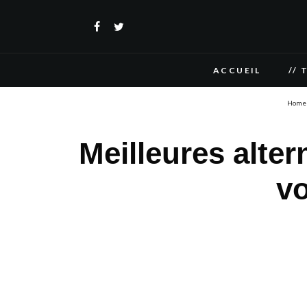
ACCUEIL
// 
Home
Meilleures alter
v