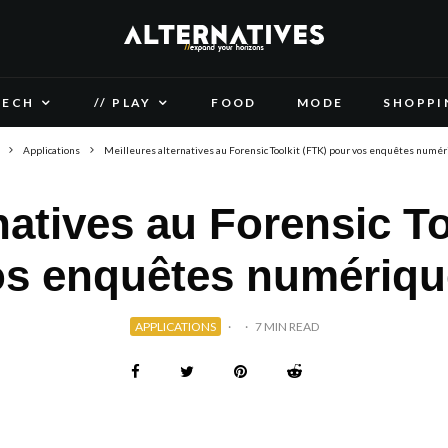
TECH
// PLAY
FOOD
MODE
SHOPPI
Applications
Meilleures alternatives au Forensic Toolkit (FTK) pour vos enquêtes numé
natives au Forensic T
os enquêtes numériqu
APPLICATIONS
·
·
7 MIN READ