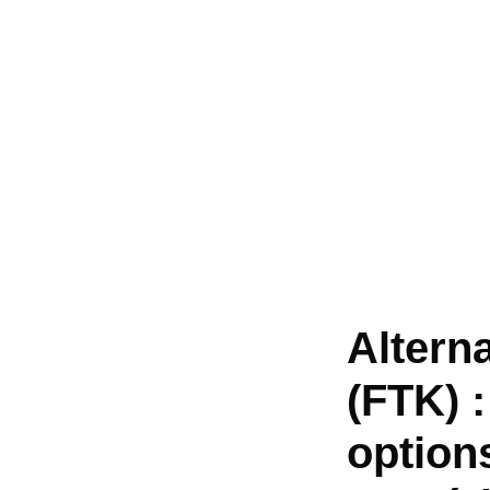
Alterna
(FTK) 
option