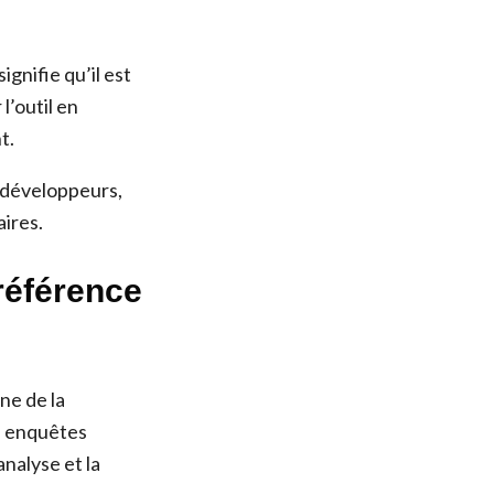
gnifie qu’il est
l’outil en
t.
 développeurs,
ires.
référence
ne de la
es enquêtes
analyse et la