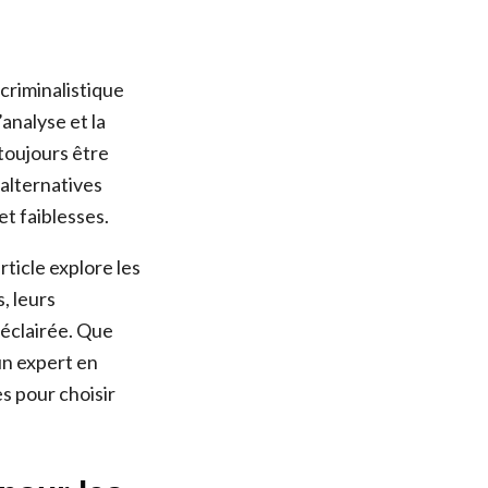
 criminalistique
analyse et la
toujours être
’alternatives
t faiblesses.
ticle explore les
, leurs
 éclairée. Que
un expert en
s pour choisir