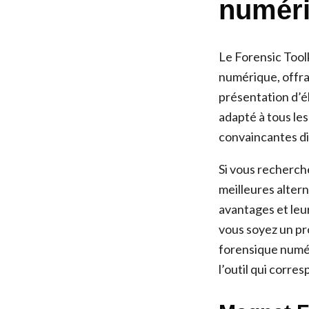
numér
Le Forensic Toolk
numérique, offran
présentation d’é
adapté à tous les
convaincantes di
Si vous recherche
meilleures altern
avantages et leu
vous soyez un pr
forensique numér
l’outil qui corre