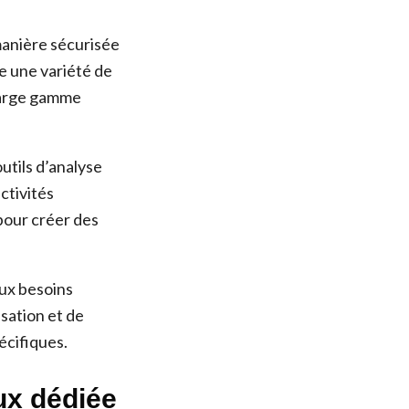
manière sécurisée
ge une variété de
 large gamme
utils d’analyse
activités
pour créer des
aux besoins
sation et de
écifiques.
nux dédiée