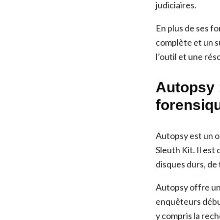
judiciaires.
En plus de ses f
complète et un su
l’outil et une ré
Autopsy 
forensiq
Autopsy est un o
Sleuth Kit. Il e
disques durs, de
Autopsy offre une
enquêteurs début
y compris la rec