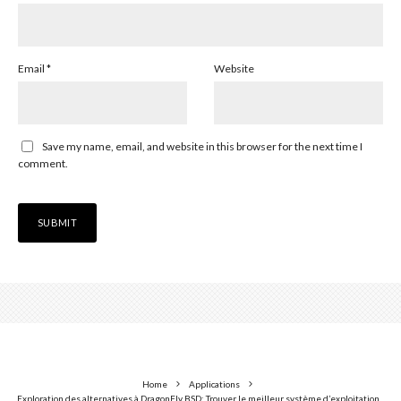
Email
*
Website
Save my name, email, and website in this browser for the next time I
comment.
Home
Applications
Exploration des alternatives à DragonFly BSD: Trouver le meilleur système d’exploitation