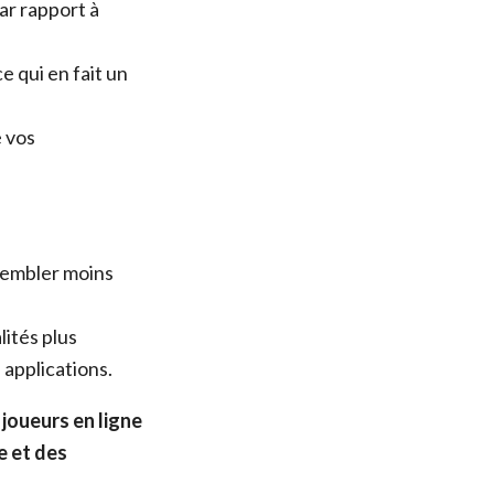
ar rapport à
e qui en fait un
e vos
sembler moins
ités plus
applications.
joueurs en ligne
e et des