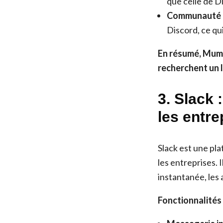
que celle de D
Communauté m
Discord, ce qui
En résumé, Mumbl
recherchent un l
3. Slack 
les entre
Slack est une pl
les entreprises. 
instantanée, les 
Fonctionnalités 