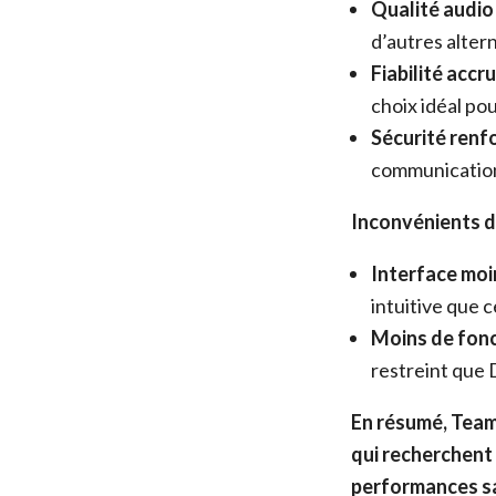
Qualité audio 
d’autres alter
Fiabilité accru
choix idéal pou
Sécurité renfo
communicatio
Inconvénients 
Interface moin
intuitive que c
Moins de fonc
restreint que 
En résumé, TeamS
qui recherchent 
performances sa