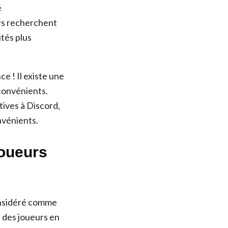
é
urs recherchent
ités plus
e ! Il existe une
convénients.
tives à Discord,
nvénients.
joueurs
onsidéré comme
é des joueurs en