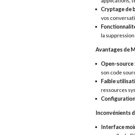
applications, t
Cryptage de b
vos conversati
Fonctionnalit
la suppression 
Avantages de M
Open-source 
son code sourc
Faible utilisa
ressources sy
Configuration 
Inconvénients d
Interface moin