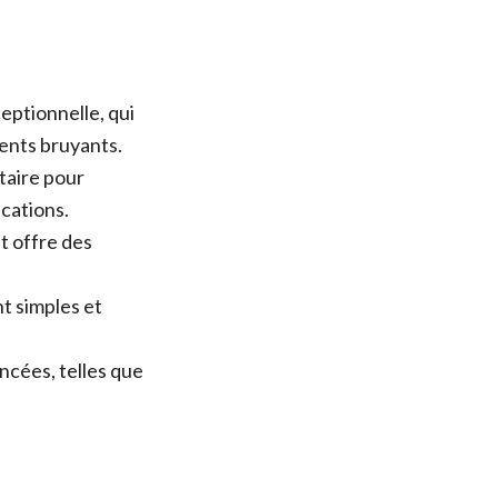
eptionnelle, qui
ents bruyants.
itaire pour
cations.
t offre des
nt simples et
cées, telles que
.