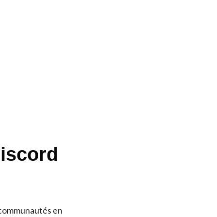
Discord
s
s communautés en