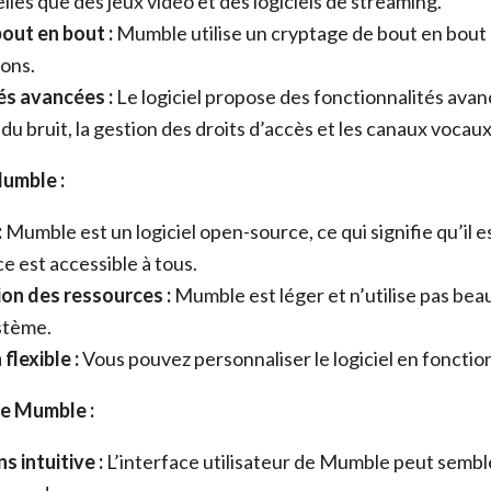
elles que des jeux vidéo et des logiciels de streaming.
out en bout :
Mumble utilise un cryptage de bout en bout
ons.
és avancées :
Le logiciel propose des fonctionnalités avan
du bruit, la gestion des droits d’accès et les canaux vocau
umble :
:
Mumble est un logiciel open-source, ce qui signifie qu’il e
e est accessible à tous.
tion des ressources :
Mumble est léger et n’utilise pas be
stème.
flexible :
Vous pouvez personnaliser le logiciel en fonctio
e Mumble :
s intuitive :
L’interface utilisateur de Mumble peut semble