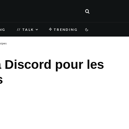
NG
// TALK
TRENDING
uipes
 Discord pour les
s