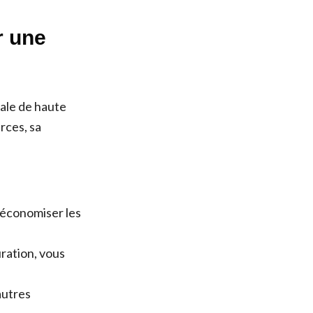
r une
ale de haute
urces, sa
 économiser les
uration, vous
autres