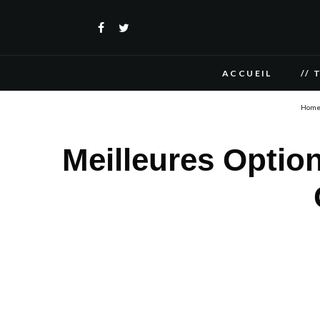
ACCUEIL
// 
Hom
Meilleures Optio