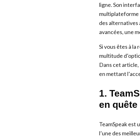
ligne. Son interf
multiplateforme 
des alternatives 
avancées, une me
Si vous êtes à la
multitude d’opti
Dans cet article,
en mettant l’acce
1. TeamSp
en quête
TeamSpeak est un
l’une des meilleu