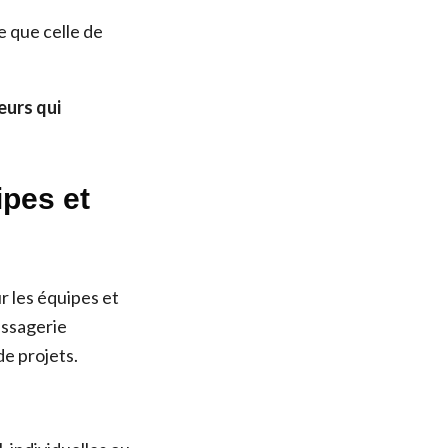
 que celle de
eurs qui
ipes et
r les équipes et
messagerie
de projets.