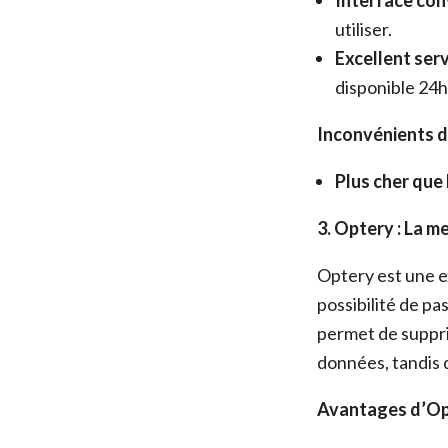
Interface conv
utiliser.
Excellent servi
disponible 24h
Inconvénients d
Plus cher que
3. Optery : La m
Optery est une ex
possibilité de pa
permet de suppri
données, tandis 
Avantages d’Op