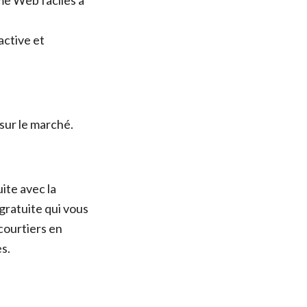
me Web faciles à
active et
 sur le marché.
ite avec la
 gratuite qui vous
courtiers en
s.