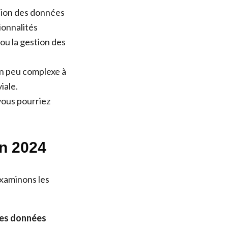
sion des données
ionnalités
 ou la gestion des
un peu complexe à
iale.
vous pourriez
en 2024
examinons les
 des données