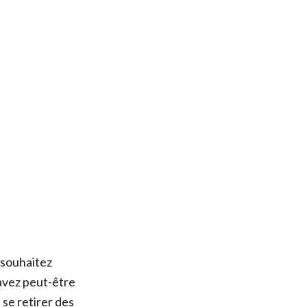
 souhaitez
avez peut-être
 se retirer des