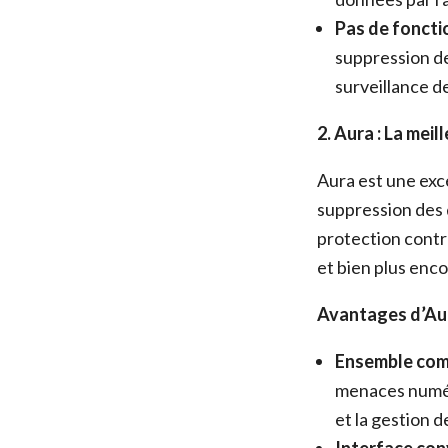
Pas de foncti
suppression de
surveillance de
2. Aura : La mei
Aura est une exc
suppression des 
protection contre
et bien plus enco
Avantages d’Aur
Ensemble comp
menaces numéri
et la gestion 