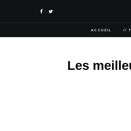
ACCUEIL
// 
Les meille