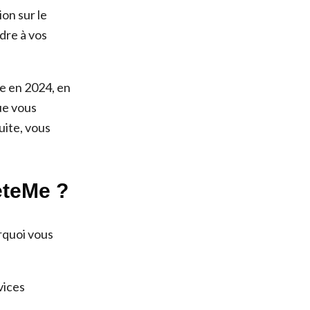
on sur le
dre à vos
Me en 2024, en
ue vous
uite, vous
eteMe ?
rquoi vous
vices