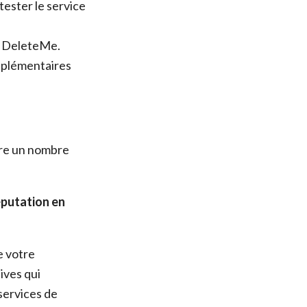
tester le service
e DeleteMe.
pplémentaires
vre un nombre
éputation en
e votre
ives qui
services de