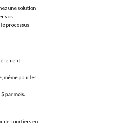
hez une solution
er vos
 le processus
tièrement
re, même pour les
 $ par mois.
r de courtiers en