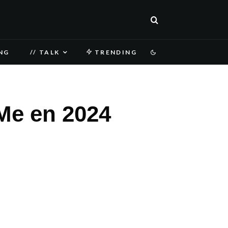
NG
// TALK
TRENDING
eMe en 2024