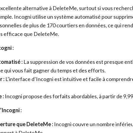
excellente alternative à DeleteMe, surtout si vous recherc
imple. Incogni utilise un système automatisé pour supprim
sonnelles de plus de 170 courtiers en données, ce qui rend
lus efficace que DeleteMe.
ogni :
omatisé :
La suppression de vos données est presque en
e qui vous fait gagner du temps et des efforts.
r :
L’interface d’Incogni est intuitive et facile à comprend
 :
Incogni propose des forfaits abordables, à partir de 9,99
Incogni :
erture que DeleteMe :
Incogni couvre un nombre inférieu
apport à DeleteMe.