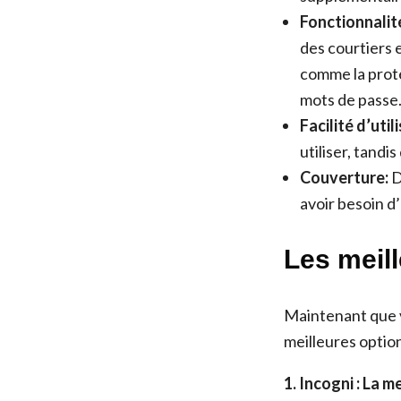
Fonctionnalit
des courtiers 
comme la prote
mots de passe
Facilité d’util
utiliser, tandi
Couverture:
D
avoir besoin d
Les meil
Maintenant que v
meilleures option
1. Incogni : La 