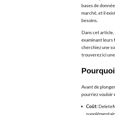
bases de données
marché, et il ex
besoins.
Dans cet article,
examinant leurs 
cherchiez une so
trouverez ici un
Pourquoi
Avant de plonger
pourriez vouloir 
Coût:
DeleteMe
supplémentaire