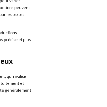
 peut varier
aductions peuvent
our les textes
raductions
s précise et plus
ieux
t, qui rivalise
atuitement et
lité généralement