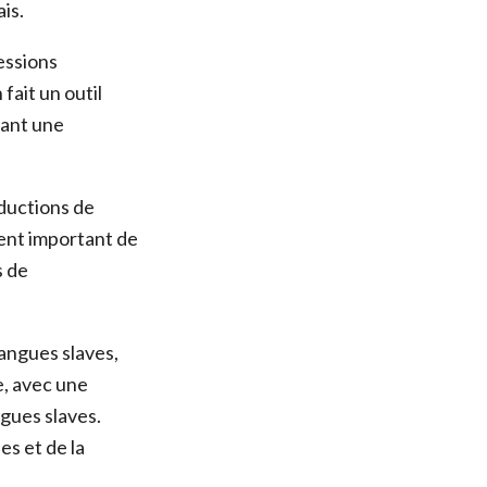
ais.
essions
fait un outil
tant une
ductions de
ment important de
s de
langues slaves,
ve, avec une
gues slaves.
es et de la