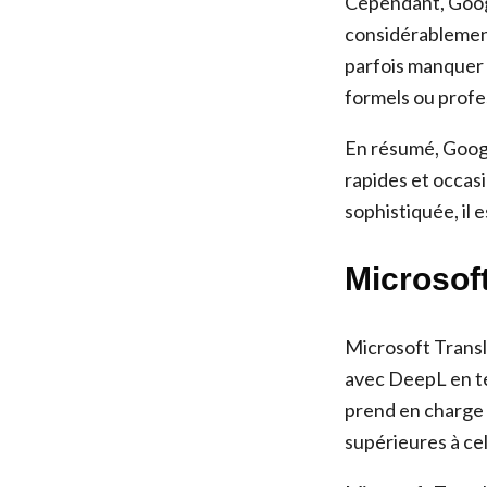
Cependant, Google
considérablement
parfois manquer 
formels ou profe
En résumé, Googl
rapides et occasi
sophistiquée, il 
Microsoft
Microsoft Transla
avec DeepL en te
prend en charge 
supérieures à ce