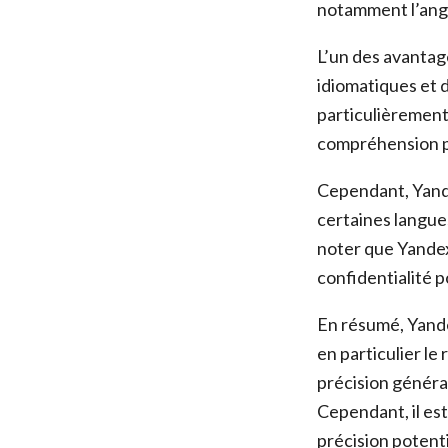
notamment l’anglai
L’un des avantag
idiomatiques et d
particulièrement 
compréhension p
Cependant, Yande
certaines langues
noter que Yandex
confidentialité p
En résumé, Yande
en particulier le 
précision généra
Cependant, il est
précision potenti