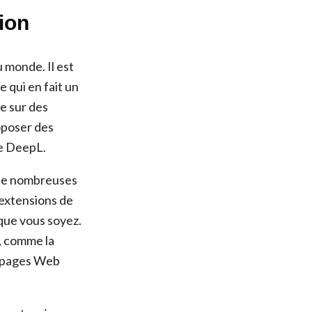
ion
 monde. Il est
 qui en fait un
ie sur des
oposer des
ue DeepL.
r de nombreuses
 extensions de
 que vous soyez.
, comme la
es pages Web