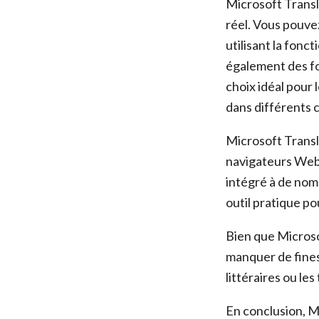
Microsoft Transl
réel. Vous pouve
utilisant la fonc
également des fo
choix idéal pour
dans différents 
Microsoft Transl
navigateurs Web, 
intégré à de nom
outil pratique po
Bien que Microsof
manquer de fines
littéraires ou le
En conclusion, Mi