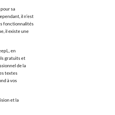
 pour sa
ependant, il n’est
s fonctionnalités
, il existe une
DeepL, en
s gratuits et
sionnel de la
es textes
ond à vos
sion et la