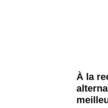
À la r
altern
meilleu