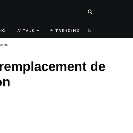
NG
// TALK
TRENDING
uction
n remplacement de
on