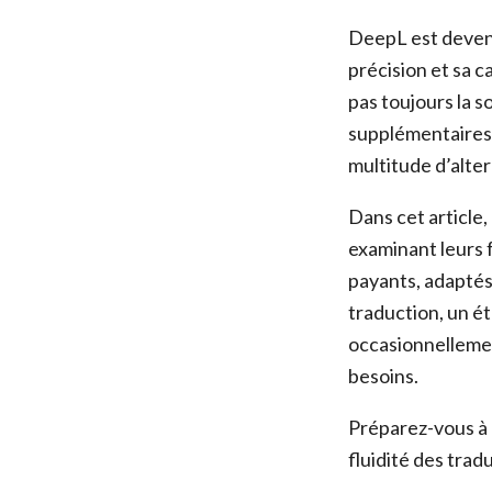
DeepL est devenu
précision et sa c
pas toujours la 
supplémentaires, 
multitude d’alter
Dans cet article,
examinant leurs f
payants, adaptés
traduction, un é
occasionnellemen
besoins.
Préparez-vous à e
fluidité des trad