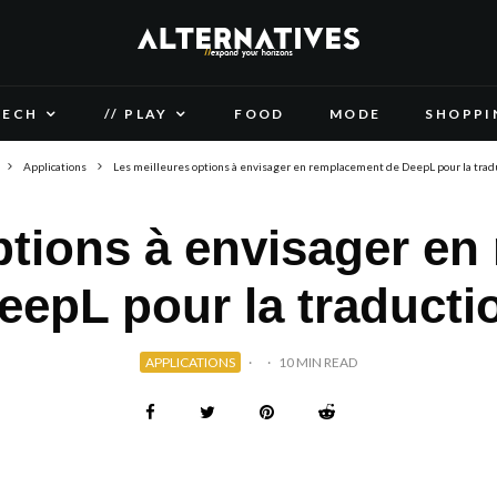
TECH
// PLAY
FOOD
MODE
SHOPPI
Applications
Les meilleures options à envisager en remplacement de DeepL pour la trad
ptions à envisager e
eepL pour la traducti
APPLICATIONS
·
·
10 MIN READ