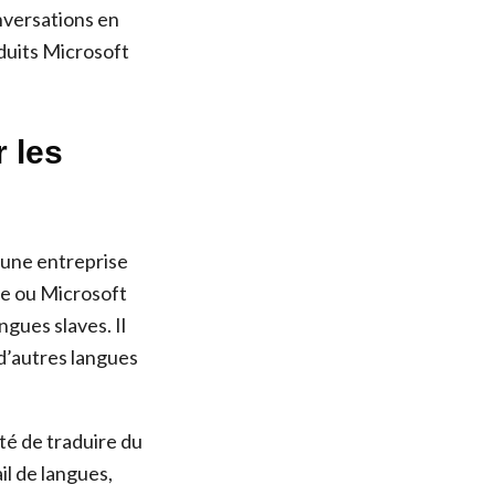
nversations en
oduits Microsoft
r les
 une entreprise
te ou Microsoft
ngues slaves. Il
 d’autres langues
ité de traduire du
il de langues,