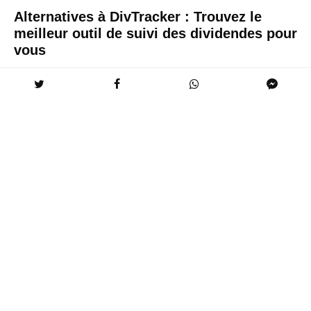
Alternatives à DivTracker : Trouvez le
meilleur outil de suivi des dividendes pour
vous
DivTracker est un outil populaire pour suivre les dividendes,
mais il n’est pas la seule option sur le marché. Si vous
recherchez une alternative à DivTracker, vous avez de
nombreuses options. Dans cet article, nous allons explorer les
meilleures alternatives à DivTracker, en examinant leurs
caractéristiques, leurs avantages et leurs inconvénients. Que
vous soyez un investisseur débutant ou un investisseur
chevronné, vous trouverez certainement l’outil parfait pour
suivre vos dividendes.
Le suivi des dividendes est essentiel pour tout investisseur
qui recherche un flux de revenus régulier. En suivant vos
dividendes, vous pouvez suivre vos investissements, voir
comment vos revenus progressent et prendre des décisions