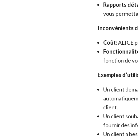
Rapports déta
vous permettan
Inconvénients d
Coût:
ALICE pe
Fonctionnalité
fonction de vo
Exemples d’utili
Un client dema
automatiqueme
client.
Un client souha
fournir des inf
Un client a be