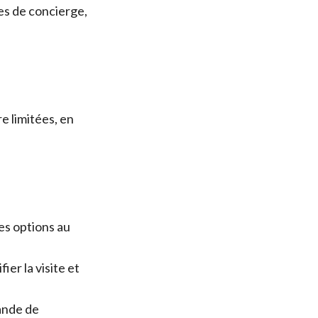
es de concierge,
e limitées, en
es options au
ier la visite et
mande de