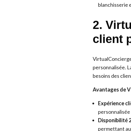
blanchisserie e
2. Vir
client
VirtualConcierge 
personnalisée. La
besoins des clie
Avantages de Vi
Expérience cl
personnalisée 
Disponibilité 
permettant aux