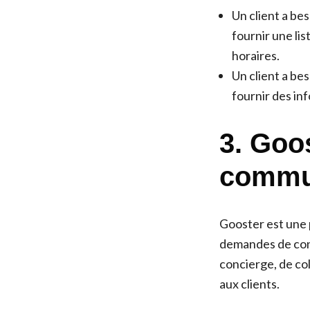
Un client a be
fournir une lis
horaires.
Un client a be
fournir des in
3. Goo
commun
Gooster est une 
demandes de conc
concierge, de co
aux clients.