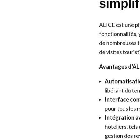
simpli
ALICE est une pl
fonctionnalités,
de nombreuses tâc
de visites touris
Avantages d’ALI
Automatisatio
libérant du te
Interface conv
pour tous les 
Intégration a
hôteliers, tel
gestion des r