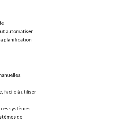
de
eut automatiser
a planification
anuelles,
facile à utiliser
utres systèmes
systèmes de