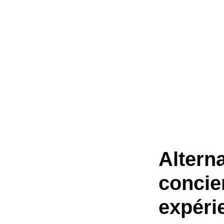
Altern
concie
expéri