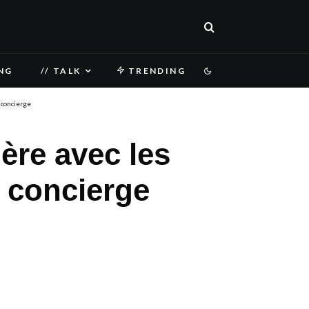
NG
// TALK
TRENDING
 concierge
ère avec les
e concierge